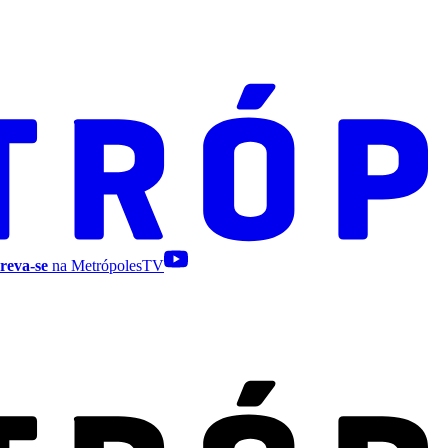
reva-se
na MetrópolesTV