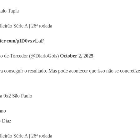
alo Tapia
leirão Série A | 26ª rodada
itter.com/pID0vxvLaF
o de Torcedor (@DiarioGols)
October 2, 2025
ra conseguir o resultado. Mas pode acontecer que isso não se concretiz
za 0x2 São Paulo
ano
 Díaz
leirão Série A | 26ª rodada