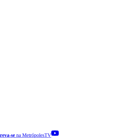
reva-se
na MetrópolesTV