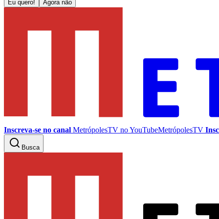
Eu quero!
Agora não
Inscreva-se no canal
MetrópolesTV no
YouTube
MetrópolesTV
Insc
Busca