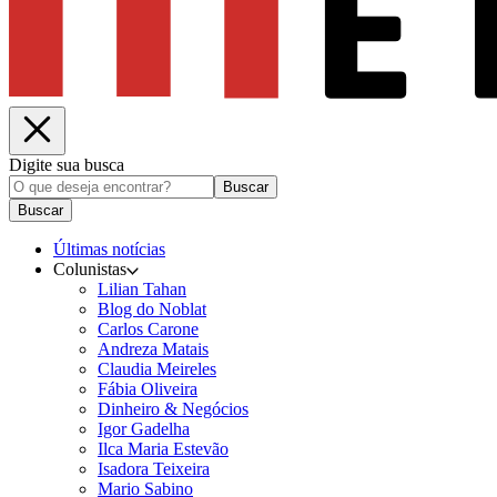
Digite sua busca
Buscar
Buscar
Últimas notícias
Colunistas
Lilian Tahan
Blog do Noblat
Carlos Carone
Andreza Matais
Claudia Meireles
Fábia Oliveira
Dinheiro & Negócios
Igor Gadelha
Ilca Maria Estevão
Isadora Teixeira
Mario Sabino