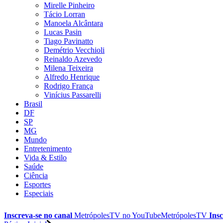
Mirelle Pinheiro
Tácio Lorran
Manoela Alcântara
Lucas Pasin
Tiago Pavinatto
Demétrio Vecchioli
Reinaldo Azevedo
Milena Teixeira
Alfredo Henrique
Rodrigo França
Vinícius Passarelli
Brasil
DF
SP
MG
Mundo
Entretenimento
Vida & Estilo
Saúde
Ciência
Esportes
Especiais
Inscreva-se no canal
MetrópolesTV no
YouTube
MetrópolesTV
Insc