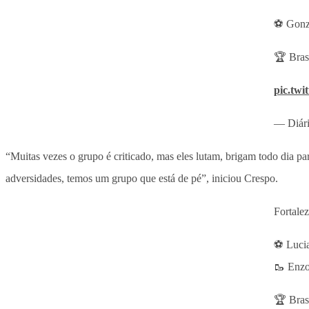
⚽️ Gonz
🏆 Brasi
pic.tw
— Diári
“Muitas vezes o grupo é criticado, mas eles lutam, brigam todo dia pa
adversidades, temos um grupo que está de pé”, iniciou Crespo.
Fortale
⚽️ Luci
🥾 Enzo
🏆 Brasi