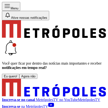
Menu
Ative nossas notificações
Você quer ficar por dentro das notícias mais importantes e receber
notificações em tempo real?
Eu quero!
Agora não
Inscreva-se no canal
MetrópolesTV no
YouTube
MetrópolesTV
Inscreva-se
na MetrópolesTV