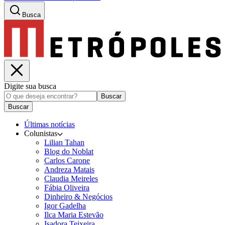
Busca
Digite sua busca
Buscar
Buscar
Últimas notícias
Colunistas
Lilian Tahan
Blog do Noblat
Carlos Carone
Andreza Matais
Claudia Meireles
Fábia Oliveira
Dinheiro & Negócios
Igor Gadelha
Ilca Maria Estevão
Isadora Teixeira