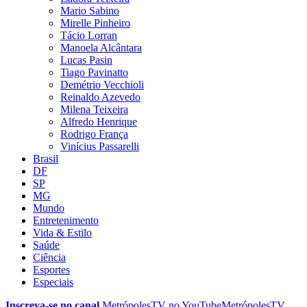
Mario Sabino
Mirelle Pinheiro
Tácio Lorran
Manoela Alcântara
Lucas Pasin
Tiago Pavinatto
Demétrio Vecchioli
Reinaldo Azevedo
Milena Teixeira
Alfredo Henrique
Rodrigo França
Vinícius Passarelli
Brasil
DF
SP
MG
Mundo
Entretenimento
Vida & Estilo
Saúde
Ciência
Esportes
Especiais
Inscreva-se no canal
MetrópolesTV no
YouTube
MetrópolesTV