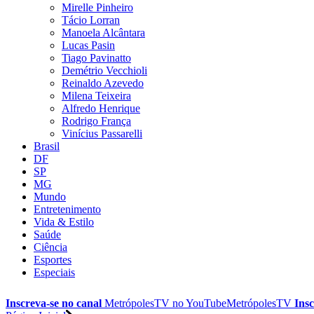
Mirelle Pinheiro
Tácio Lorran
Manoela Alcântara
Lucas Pasin
Tiago Pavinatto
Demétrio Vecchioli
Reinaldo Azevedo
Milena Teixeira
Alfredo Henrique
Rodrigo França
Vinícius Passarelli
Brasil
DF
SP
MG
Mundo
Entretenimento
Vida & Estilo
Saúde
Ciência
Esportes
Especiais
Inscreva-se no canal
MetrópolesTV no
YouTube
MetrópolesTV
Insc