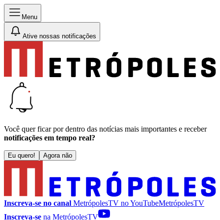
Menu
Ative nossas notificações
Você quer ficar por dentro das notícias mais importantes e receber
notificações em tempo real?
Eu quero!
Agora não
Inscreva-se no canal
MetrópolesTV no
YouTube
MetrópolesTV
Inscreva-se
na MetrópolesTV