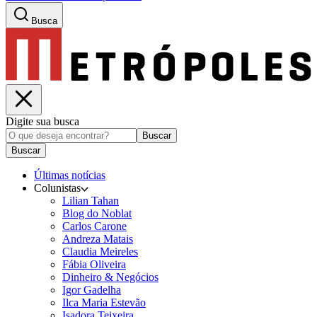
Busca
Digite sua busca
Buscar
Buscar
Últimas notícias
Colunistas
Lilian Tahan
Blog do Noblat
Carlos Carone
Andreza Matais
Claudia Meireles
Fábia Oliveira
Dinheiro & Negócios
Igor Gadelha
Ilca Maria Estevão
Isadora Teixeira