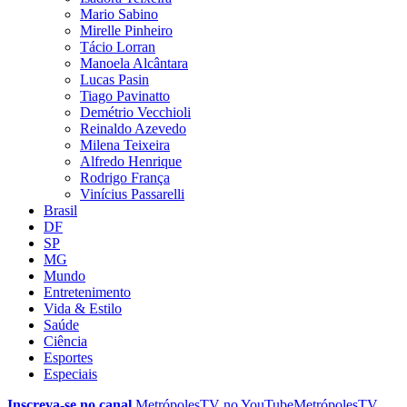
Mario Sabino
Mirelle Pinheiro
Tácio Lorran
Manoela Alcântara
Lucas Pasin
Tiago Pavinatto
Demétrio Vecchioli
Reinaldo Azevedo
Milena Teixeira
Alfredo Henrique
Rodrigo França
Vinícius Passarelli
Brasil
DF
SP
MG
Mundo
Entretenimento
Vida & Estilo
Saúde
Ciência
Esportes
Especiais
Inscreva-se no canal
MetrópolesTV no
YouTube
MetrópolesTV