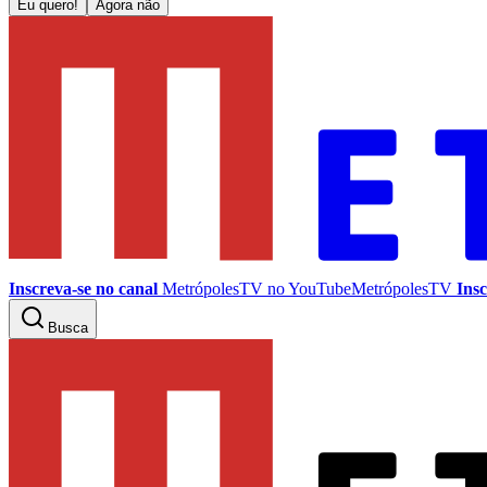
Eu quero!
Agora não
Inscreva-se no canal
MetrópolesTV no
YouTube
MetrópolesTV
Insc
Busca