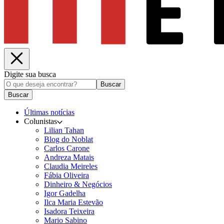
Digite sua busca
Buscar
Buscar
Últimas notícias
Colunistas
Lilian Tahan
Blog do Noblat
Carlos Carone
Andreza Matais
Claudia Meireles
Fábia Oliveira
Dinheiro & Negócios
Igor Gadelha
Ilca Maria Estevão
Isadora Teixeira
Mario Sabino