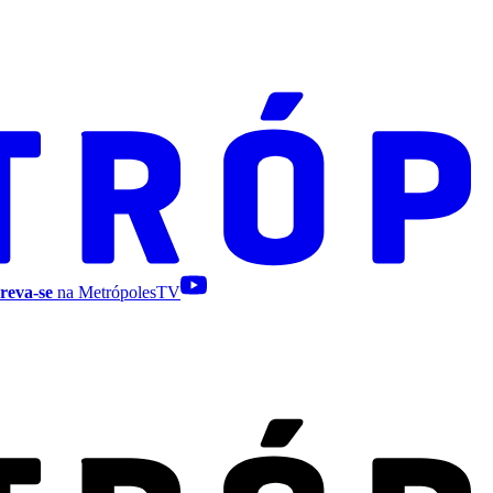
reva-se
na MetrópolesTV