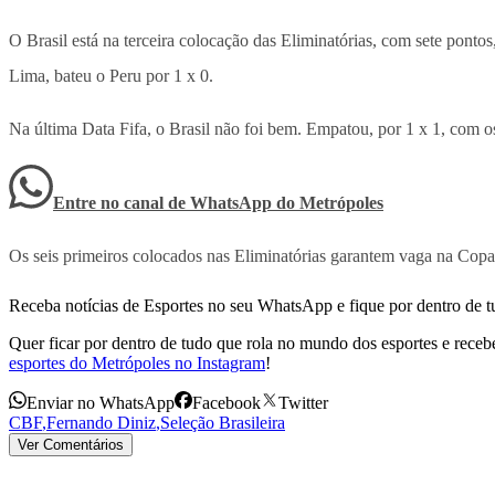
O Brasil está na terceira colocação das Eliminatórias, com sete pont
Lima, bateu o Peru por 1 x 0.
Na última Data Fifa, o Brasil não foi bem. Empatou, por 1 x 1, com 
Entre no canal de WhatsApp
do
Metrópoles
Os seis primeiros colocados nas Eliminatórias garantem vaga na Cop
Receba notícias de Esportes no seu WhatsApp e fique por dentro de t
Quer ficar por dentro de tudo que rola no mundo dos esportes e receber
esportes do Metrópoles no Instagram
!
Enviar no WhatsApp
Facebook
Twitter
CBF
,
Fernando Diniz
,
Seleção Brasileira
Ver Comentários