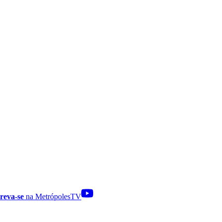
reva-se
na MetrópolesTV