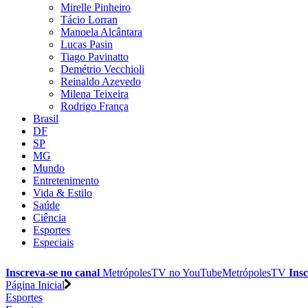
Mirelle Pinheiro
Tácio Lorran
Manoela Alcântara
Lucas Pasin
Tiago Pavinatto
Demétrio Vecchioli
Reinaldo Azevedo
Milena Teixeira
Rodrigo França
Brasil
DF
SP
MG
Mundo
Entretenimento
Vida & Estilo
Saúde
Ciência
Esportes
Especiais
Inscreva-se no canal
MetrópolesTV no
YouTube
MetrópolesTV
Insc
Página Inicial
Esportes