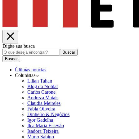
Digite sua busca
Buscar
Buscar
Últimas notícias
Colunistas
Lilian Tahan
Blog do Noblat
Carlos Carone
Andreza Matais
Claudia Meireles
Fábia Oliveira
Dinheiro & Negócios
Igor Gadelha
Ilca Maria Estevão
Isadora Teixeira
Mario Sabino