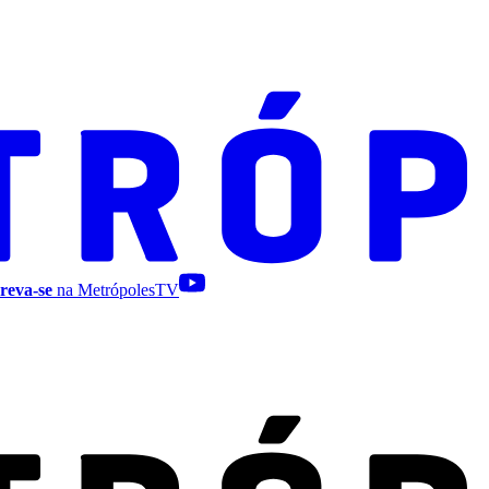
reva-se
na MetrópolesTV