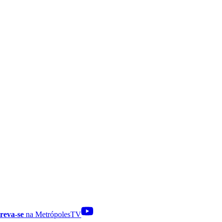
reva-se
na MetrópolesTV