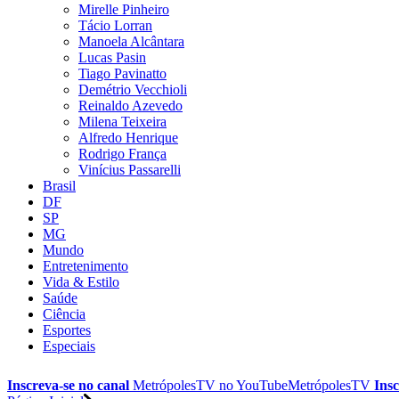
Mirelle Pinheiro
Tácio Lorran
Manoela Alcântara
Lucas Pasin
Tiago Pavinatto
Demétrio Vecchioli
Reinaldo Azevedo
Milena Teixeira
Alfredo Henrique
Rodrigo França
Vinícius Passarelli
Brasil
DF
SP
MG
Mundo
Entretenimento
Vida & Estilo
Saúde
Ciência
Esportes
Especiais
Inscreva-se no canal
MetrópolesTV no
YouTube
MetrópolesTV
Insc