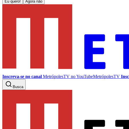
Eu quero!
Agora não
Inscreva-se no canal
MetrópolesTV no
YouTube
MetrópolesTV
Insc
Busca