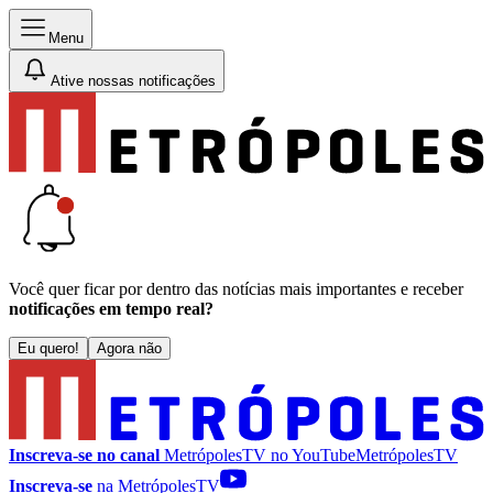
Menu
Ative nossas notificações
Você quer ficar por dentro das notícias mais importantes e receber
notificações em tempo real?
Eu quero!
Agora não
Inscreva-se no canal
MetrópolesTV no
YouTube
MetrópolesTV
Inscreva-se
na MetrópolesTV