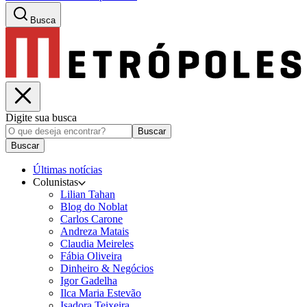
Busca
Digite sua busca
Buscar
Buscar
Últimas notícias
Colunistas
Lilian Tahan
Blog do Noblat
Carlos Carone
Andreza Matais
Claudia Meireles
Fábia Oliveira
Dinheiro & Negócios
Igor Gadelha
Ilca Maria Estevão
Isadora Teixeira