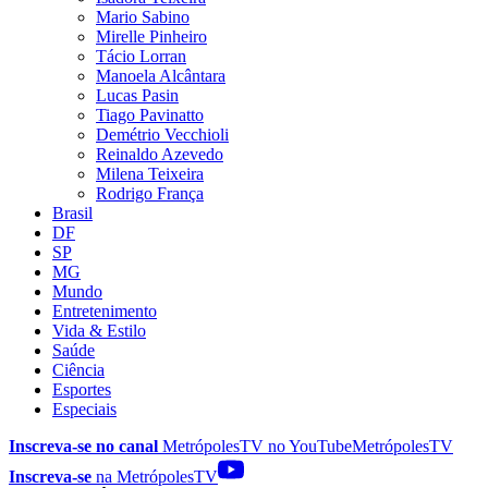
Mario Sabino
Mirelle Pinheiro
Tácio Lorran
Manoela Alcântara
Lucas Pasin
Tiago Pavinatto
Demétrio Vecchioli
Reinaldo Azevedo
Milena Teixeira
Rodrigo França
Brasil
DF
SP
MG
Mundo
Entretenimento
Vida & Estilo
Saúde
Ciência
Esportes
Especiais
Inscreva-se no canal
MetrópolesTV no
YouTube
MetrópolesTV
Inscreva-se
na MetrópolesTV