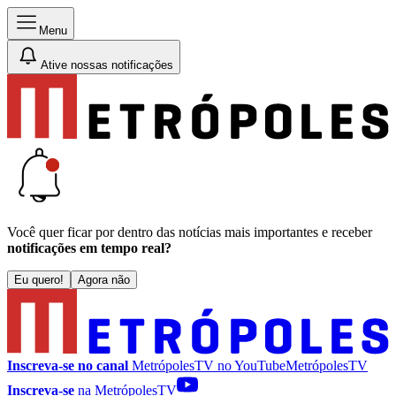
Menu
Ative nossas notificações
Você quer ficar por dentro das notícias mais importantes e receber
notificações em tempo real?
Eu quero!
Agora não
Inscreva-se no canal
MetrópolesTV no
YouTube
MetrópolesTV
Inscreva-se
na MetrópolesTV