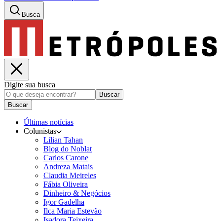
Busca
Digite sua busca
Buscar
Buscar
Últimas notícias
Colunistas
Lilian Tahan
Blog do Noblat
Carlos Carone
Andreza Matais
Claudia Meireles
Fábia Oliveira
Dinheiro & Negócios
Igor Gadelha
Ilca Maria Estevão
Isadora Teixeira