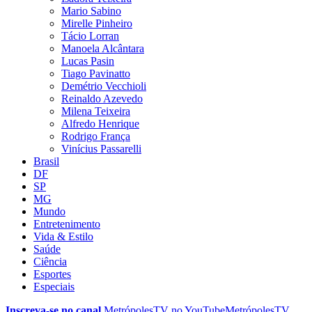
Mario Sabino
Mirelle Pinheiro
Tácio Lorran
Manoela Alcântara
Lucas Pasin
Tiago Pavinatto
Demétrio Vecchioli
Reinaldo Azevedo
Milena Teixeira
Alfredo Henrique
Rodrigo França
Vinícius Passarelli
Brasil
DF
SP
MG
Mundo
Entretenimento
Vida & Estilo
Saúde
Ciência
Esportes
Especiais
Inscreva-se no canal
MetrópolesTV no
YouTube
MetrópolesTV