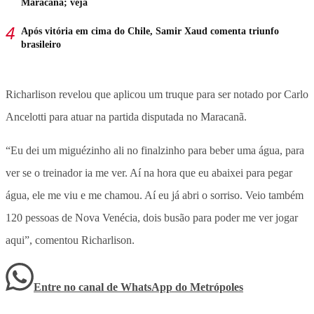
Maracanã; veja
Após vitória em cima do Chile, Samir Xaud comenta triunfo
brasileiro
Richarlison revelou que aplicou um truque para ser notado por Carlo
Ancelotti para atuar na partida disputada no Maracanã.
“Eu dei um miguézinho ali no finalzinho para beber uma água, para
ver se o treinador ia me ver. Aí na hora que eu abaixei para pegar
água, ele me viu e me chamou. Aí eu já abri o sorriso. Veio também
120 pessoas de Nova Venécia, dois busão para poder me ver jogar
aqui”, comentou Richarlison.
Entre no canal de WhatsApp
do
Metrópoles