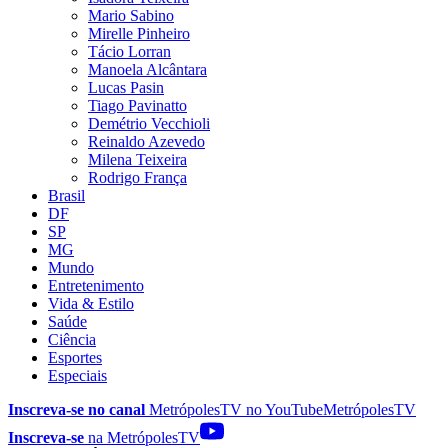
Mario Sabino
Mirelle Pinheiro
Tácio Lorran
Manoela Alcântara
Lucas Pasin
Tiago Pavinatto
Demétrio Vecchioli
Reinaldo Azevedo
Milena Teixeira
Rodrigo França
Brasil
DF
SP
MG
Mundo
Entretenimento
Vida & Estilo
Saúde
Ciência
Esportes
Especiais
Inscreva-se no canal
MetrópolesTV no
YouTube
MetrópolesTV
Inscreva-se
na MetrópolesTV