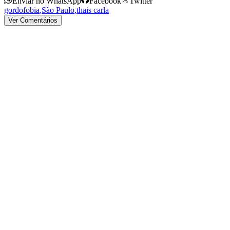
Enviar no WhatsApp
Facebook
Twitter
gordofobia
,
São Paulo
,
thais carla
Ver Comentários