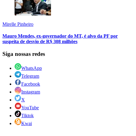
Mirelle Pinheiro
Mauro Mendes, ex-governador do MT, é alvo da PF por
suspeita de desvio de R$ 308 milhões
Siga nossas redes
WhatsApp
Telegram
Facebook
Instagram
X
YouTube
Tiktok
Kwai