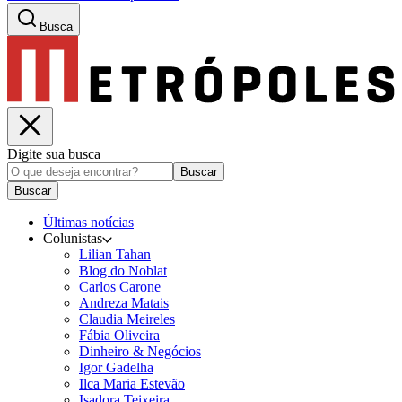
Busca
Digite sua busca
Buscar
Buscar
Últimas notícias
Colunistas
Lilian Tahan
Blog do Noblat
Carlos Carone
Andreza Matais
Claudia Meireles
Fábia Oliveira
Dinheiro & Negócios
Igor Gadelha
Ilca Maria Estevão
Isadora Teixeira