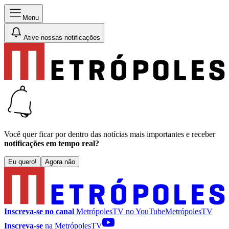
Menu
Ative nossas notificações
Você quer ficar por dentro das notícias mais importantes e receber
notificações em tempo real?
Eu quero!
Agora não
Inscreva-se no canal
MetrópolesTV no
YouTube
MetrópolesTV
Inscreva-se
na MetrópolesTV