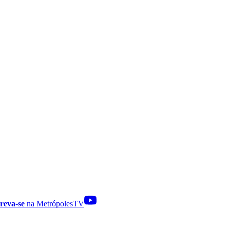
reva-se
na MetrópolesTV