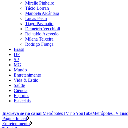
Mirelle Pinheiro
Tácio Lorran
Manoela Alcântara
Lucas Pasin
Tiago Pavinatto
Demétrio Vecchioli
Reinaldo Azevedo
Milena Teixeira
Rodrigo França
Brasil
DF
SP
MG
Mundo
Entretenimento
Vida & Estilo
Saúde
Ciência
Esportes
Especiais
Inscreva-se no canal
MetrópolesTV no
YouTube
MetrópolesTV
Insc
Página Inicial
Entretenimento