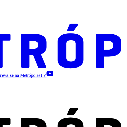
reva-se
na MetrópolesTV