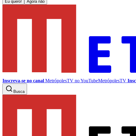
Eu quero!
Agora não
Inscreva-se no canal
MetrópolesTV no
YouTube
MetrópolesTV
Insc
Busca