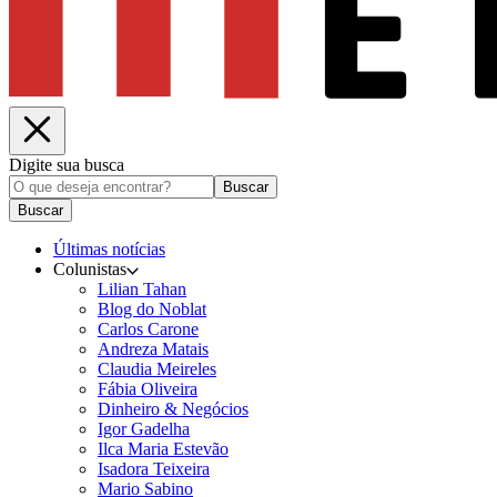
Digite sua busca
Buscar
Buscar
Últimas notícias
Colunistas
Lilian Tahan
Blog do Noblat
Carlos Carone
Andreza Matais
Claudia Meireles
Fábia Oliveira
Dinheiro & Negócios
Igor Gadelha
Ilca Maria Estevão
Isadora Teixeira
Mario Sabino