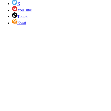
X
YouTube
Tiktok
Kwai