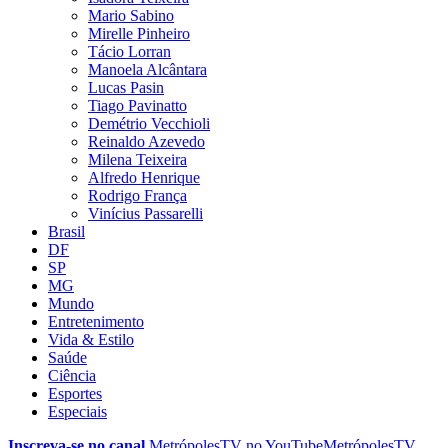
Mario Sabino
Mirelle Pinheiro
Tácio Lorran
Manoela Alcântara
Lucas Pasin
Tiago Pavinatto
Demétrio Vecchioli
Reinaldo Azevedo
Milena Teixeira
Alfredo Henrique
Rodrigo França
Vinícius Passarelli
Brasil
DF
SP
MG
Mundo
Entretenimento
Vida & Estilo
Saúde
Ciência
Esportes
Especiais
Inscreva-se no canal
MetrópolesTV no
YouTube
MetrópolesTV