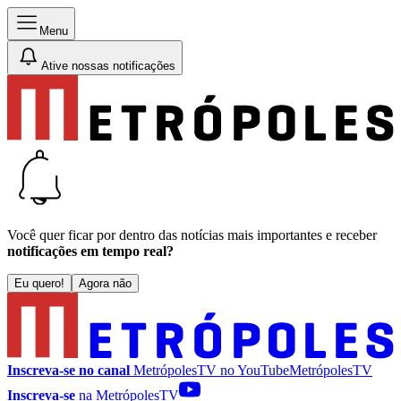
Menu
Ative nossas notificações
Você quer ficar por dentro das notícias mais importantes e receber
notificações em tempo real?
Eu quero!
Agora não
Inscreva-se no canal
MetrópolesTV no
YouTube
MetrópolesTV
Inscreva-se
na MetrópolesTV