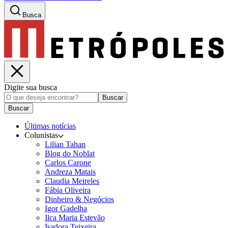
Busca
Digite sua busca
Buscar
Buscar
Últimas notícias
Colunistas
Lilian Tahan
Blog do Noblat
Carlos Carone
Andreza Matais
Claudia Meireles
Fábia Oliveira
Dinheiro & Negócios
Igor Gadelha
Ilca Maria Estevão
Isadora Teixeira