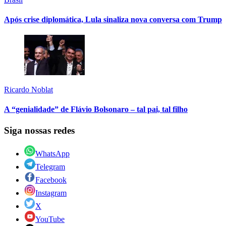
Após crise diplomática, Lula sinaliza nova conversa com Trump
Ricardo Noblat
A “genialidade” de Flávio Bolsonaro – tal pai, tal filho
Siga nossas redes
WhatsApp
Telegram
Facebook
Instagram
X
YouTube