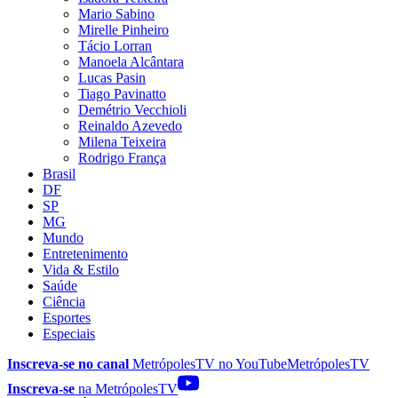
Mario Sabino
Mirelle Pinheiro
Tácio Lorran
Manoela Alcântara
Lucas Pasin
Tiago Pavinatto
Demétrio Vecchioli
Reinaldo Azevedo
Milena Teixeira
Rodrigo França
Brasil
DF
SP
MG
Mundo
Entretenimento
Vida & Estilo
Saúde
Ciência
Esportes
Especiais
Inscreva-se no canal
MetrópolesTV no
YouTube
MetrópolesTV
Inscreva-se
na MetrópolesTV