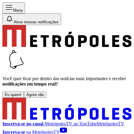
Menu
Ative nossas notificações
Você quer ficar por dentro das notícias mais importantes e receber
notificações em tempo real?
Eu quero!
Agora não
Inscreva-se no canal
MetrópolesTV no
YouTube
MetrópolesTV
Inscreva-se
na MetrópolesTV