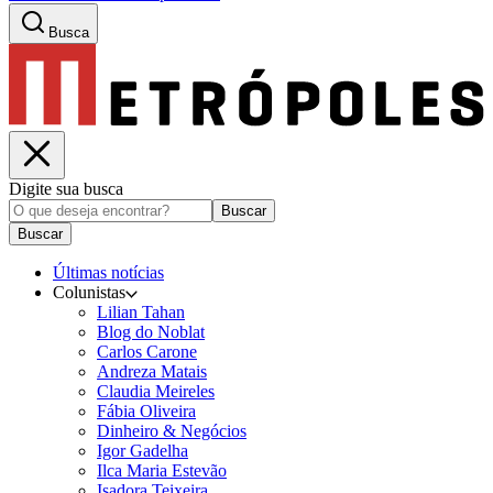
Busca
Digite sua busca
Buscar
Buscar
Últimas notícias
Colunistas
Lilian Tahan
Blog do Noblat
Carlos Carone
Andreza Matais
Claudia Meireles
Fábia Oliveira
Dinheiro & Negócios
Igor Gadelha
Ilca Maria Estevão
Isadora Teixeira