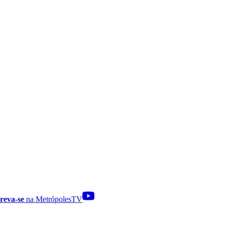
reva-se
na MetrópolesTV