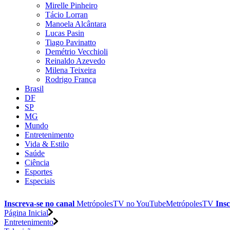
Mirelle Pinheiro
Tácio Lorran
Manoela Alcântara
Lucas Pasin
Tiago Pavinatto
Demétrio Vecchioli
Reinaldo Azevedo
Milena Teixeira
Rodrigo França
Brasil
DF
SP
MG
Mundo
Entretenimento
Vida & Estilo
Saúde
Ciência
Esportes
Especiais
Inscreva-se no canal
MetrópolesTV no
YouTube
MetrópolesTV
Insc
Página Inicial
Entretenimento