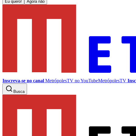
Eu quero!
Agora não
Inscreva-se no canal
MetrópolesTV no
YouTube
MetrópolesTV
Insc
Busca