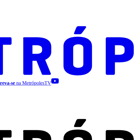
reva-se
na MetrópolesTV