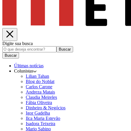
Digite sua busca
Buscar
Buscar
Últimas notícias
Colunistas
Lilian Tahan
Blog do Noblat
Carlos Carone
Andreza Matais
Claudia Meireles
Fábia Oliveira
Dinheiro & Negócios
Igor Gadelha
Ilca Maria Estevão
Isadora Teixeira
Mario Sabino