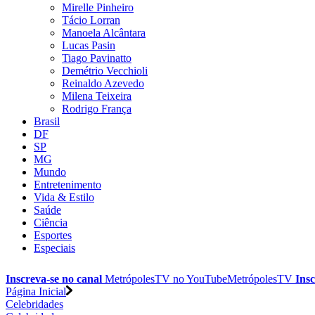
Mirelle Pinheiro
Tácio Lorran
Manoela Alcântara
Lucas Pasin
Tiago Pavinatto
Demétrio Vecchioli
Reinaldo Azevedo
Milena Teixeira
Rodrigo França
Brasil
DF
SP
MG
Mundo
Entretenimento
Vida & Estilo
Saúde
Ciência
Esportes
Especiais
Inscreva-se no canal
MetrópolesTV no
YouTube
MetrópolesTV
Insc
Página Inicial
Celebridades