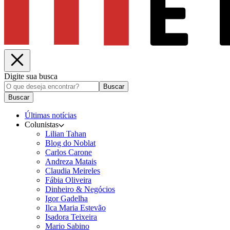
Digite sua busca
Buscar
Buscar
Últimas notícias
Colunistas
Lilian Tahan
Blog do Noblat
Carlos Carone
Andreza Matais
Claudia Meireles
Fábia Oliveira
Dinheiro & Negócios
Igor Gadelha
Ilca Maria Estevão
Isadora Teixeira
Mario Sabino