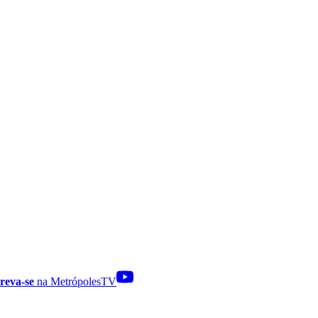
reva-se
na MetrópolesTV