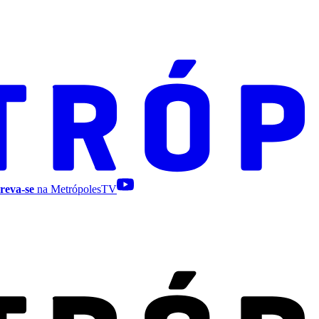
reva-se
na MetrópolesTV