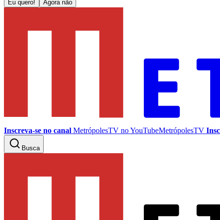
Eu quero!
Agora não
Inscreva-se no canal
MetrópolesTV no
YouTube
MetrópolesTV
Insc
Busca