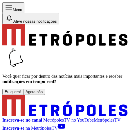
Menu
Ative nossas notificações
Você quer ficar por dentro das notícias mais importantes e receber
notificações em tempo real?
Eu quero!
Agora não
Inscreva-se no canal
MetrópolesTV no
YouTube
MetrópolesTV
Inscreva-se
na MetrópolesTV