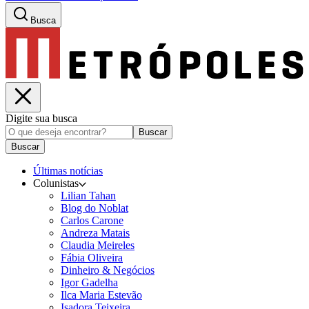
Busca
Digite sua busca
Buscar
Buscar
Últimas notícias
Colunistas
Lilian Tahan
Blog do Noblat
Carlos Carone
Andreza Matais
Claudia Meireles
Fábia Oliveira
Dinheiro & Negócios
Igor Gadelha
Ilca Maria Estevão
Isadora Teixeira