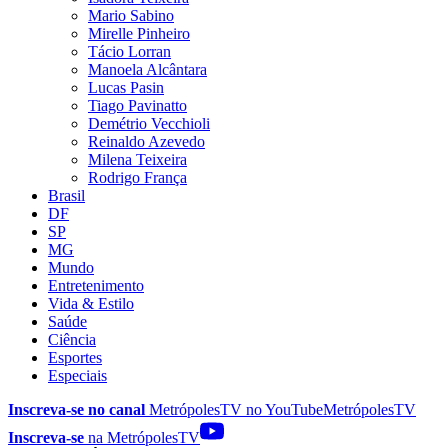
Mario Sabino
Mirelle Pinheiro
Tácio Lorran
Manoela Alcântara
Lucas Pasin
Tiago Pavinatto
Demétrio Vecchioli
Reinaldo Azevedo
Milena Teixeira
Rodrigo França
Brasil
DF
SP
MG
Mundo
Entretenimento
Vida & Estilo
Saúde
Ciência
Esportes
Especiais
Inscreva-se no canal
MetrópolesTV no
YouTube
MetrópolesTV
Inscreva-se
na MetrópolesTV