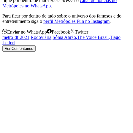
fique por dentro de tudo! Basta acessar o
canal de notícias do
Metrópoles no WhatsApp
.
Para ficar por dentro de tudo sobre o universo dos famosos e do
entretenimento siga o
perfil Metrópoles Fun no Instagram
.
Enviar no WhatsApp
Facebook
Twitter
metro-df-2021
,
Rodoviária
,
Sônia Abrão
,
The Voice Brasil
,
Tiago
Leifert
Ver Comentários