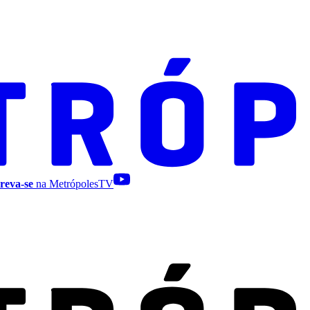
reva-se
na MetrópolesTV