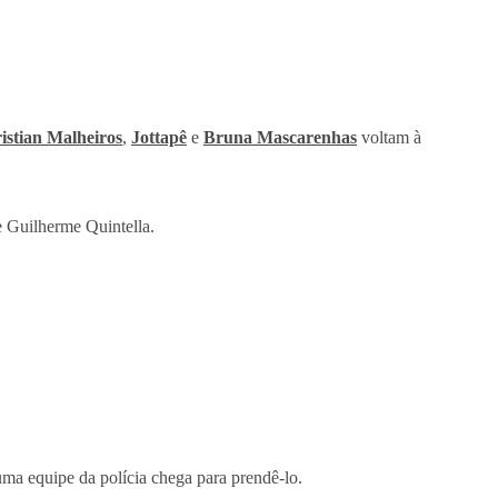
istian Malheiros
,
Jottapê
e
Bruna Mascarenhas
voltam à
 e Guilherme Quintella.
ma equipe da polícia chega para prendê-lo.