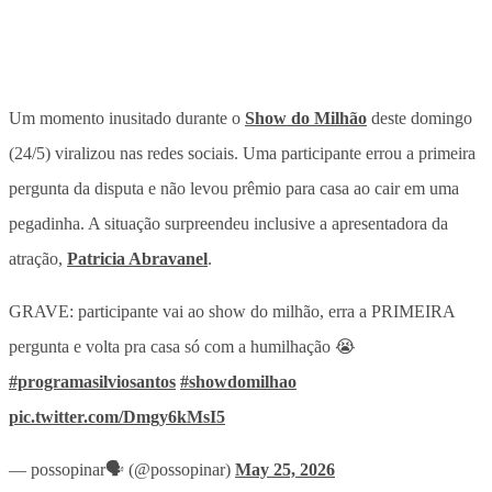
Um momento inusitado durante o
Show do Milhão
deste domingo
(24/5) viralizou nas redes sociais. Uma
participante errou a primeira
pergunta da disputa e não levou prêmio para casa
ao cair em uma
pegadinha. A situação surpreendeu inclusive a apresentadora da
atração,
Patricia Abravanel
.
GRAVE: participante vai ao show do milhão, erra a PRIMEIRA
pergunta e volta pra casa só com a humilhação 😭
#programasilviosantos
#showdomilhao
pic.twitter.com/Dmgy6kMsI5
— possopinar🗣️ (@possopinar)
May 25, 2026