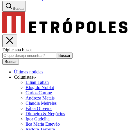
Busca
Digite sua busca
Buscar
Buscar
Últimas notícias
Colunistas
Lilian Tahan
Blog do Noblat
Carlos Carone
Andreza Matais
Claudia Meireles
Fábia Oliveira
Dinheiro & Negócios
Igor Gadelha
Ilca Maria Estevão
Isadora Teixeira