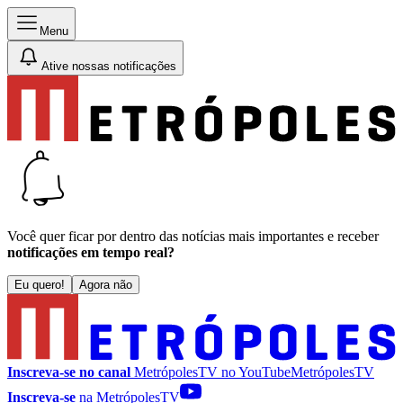
Menu
Ative nossas notificações
Você quer ficar por dentro das notícias mais importantes e receber
notificações em tempo real?
Eu quero!
Agora não
Inscreva-se no canal
MetrópolesTV no
YouTube
MetrópolesTV
Inscreva-se
na MetrópolesTV