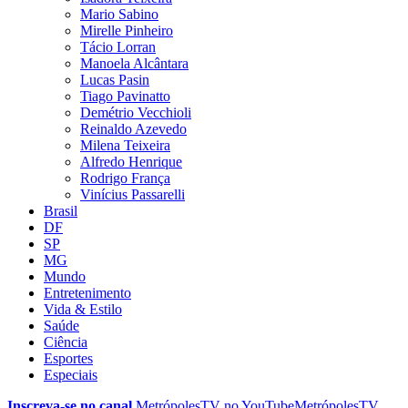
Mario Sabino
Mirelle Pinheiro
Tácio Lorran
Manoela Alcântara
Lucas Pasin
Tiago Pavinatto
Demétrio Vecchioli
Reinaldo Azevedo
Milena Teixeira
Alfredo Henrique
Rodrigo França
Vinícius Passarelli
Brasil
DF
SP
MG
Mundo
Entretenimento
Vida & Estilo
Saúde
Ciência
Esportes
Especiais
Inscreva-se no canal
MetrópolesTV no
YouTube
MetrópolesTV