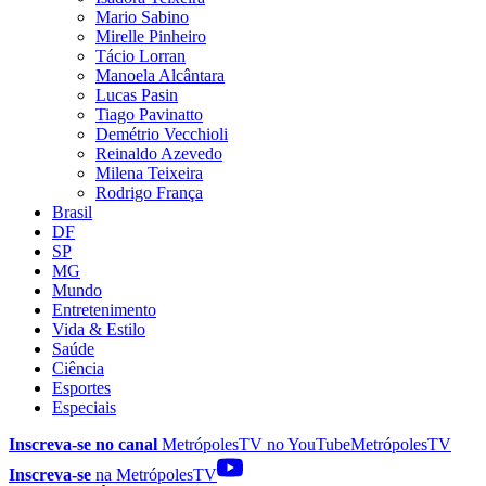
Mario Sabino
Mirelle Pinheiro
Tácio Lorran
Manoela Alcântara
Lucas Pasin
Tiago Pavinatto
Demétrio Vecchioli
Reinaldo Azevedo
Milena Teixeira
Rodrigo França
Brasil
DF
SP
MG
Mundo
Entretenimento
Vida & Estilo
Saúde
Ciência
Esportes
Especiais
Inscreva-se no canal
MetrópolesTV no
YouTube
MetrópolesTV
Inscreva-se
na MetrópolesTV