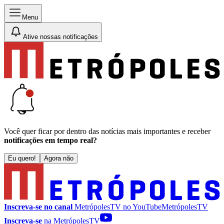
Menu
Ative nossas notificações
Você quer ficar por dentro das notícias mais importantes e receber
notificações em tempo real?
Eu quero!
Agora não
Inscreva-se no canal
MetrópolesTV no
YouTube
MetrópolesTV
Inscreva-se
na MetrópolesTV