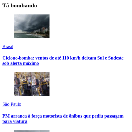
Tá bombando
Brasil
Ciclone-bomba: ventos de até 110 km/h deixam Sul e Sudeste
sob alerta máximo
São Paulo
PM arranca à força motorista de ônibus que pediu passagem
para viatura