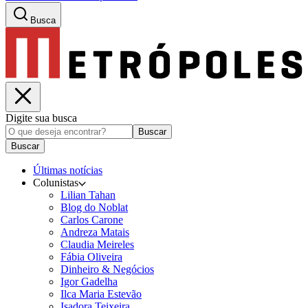
Busca
Digite sua busca
Buscar
Buscar
Últimas notícias
Colunistas
Lilian Tahan
Blog do Noblat
Carlos Carone
Andreza Matais
Claudia Meireles
Fábia Oliveira
Dinheiro & Negócios
Igor Gadelha
Ilca Maria Estevão
Isadora Teixeira