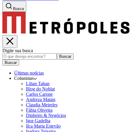
Busca
Digite sua busca
Buscar
Buscar
Últimas notícias
Colunistas
Lilian Tahan
Blog do Noblat
Carlos Carone
Andreza Matais
Claudia Meireles
Fábia Oliveira
Dinheiro & Negócios
Igor Gadelha
Ilca Maria Estevão
Isadora Teixeira