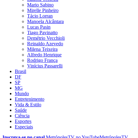
Mario Sabino
Mirelle Pinheiro
Tácio Lorran
Manoela Alcântara
Lucas Pasin
Tiago Pavinatto
Demétrio Vecchioli
Reinaldo Azevedo
Milena Teixeira
Alfredo Henrique
Rodrigo França
Vinícius Passarelli
Brasil
DF
SP
MG
Mundo
Entretenimento
Vida & Estilo
Saúde
Ciência
Esportes
Especiais
Inscreva-se no canal
MetrópolesTV no
YouTube
MetrópolesTV