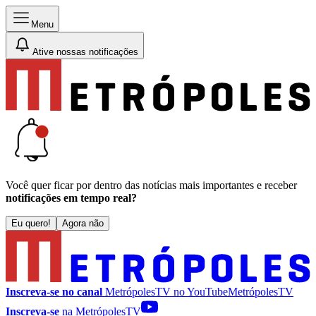
Menu
Ative nossas notificações
Você quer ficar por dentro das notícias mais importantes e receber
notificações em tempo real?
Eu quero!
Agora não
Inscreva-se no canal
MetrópolesTV no
YouTube
MetrópolesTV
Inscreva-se
na MetrópolesTV