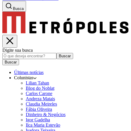
Busca
Digite sua busca
Buscar
Buscar
Últimas notícias
Colunistas
Lilian Tahan
Blog do Noblat
Carlos Carone
Andreza Matais
Claudia Meireles
Fábia Oliveira
Dinheiro & Negócios
Igor Gadelha
Ilca Maria Estevão
Isadora Teixeira