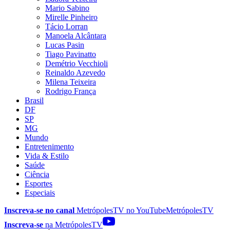
Mario Sabino
Mirelle Pinheiro
Tácio Lorran
Manoela Alcântara
Lucas Pasin
Tiago Pavinatto
Demétrio Vecchioli
Reinaldo Azevedo
Milena Teixeira
Rodrigo França
Brasil
DF
SP
MG
Mundo
Entretenimento
Vida & Estilo
Saúde
Ciência
Esportes
Especiais
Inscreva-se no canal
MetrópolesTV no
YouTube
MetrópolesTV
Inscreva-se
na MetrópolesTV