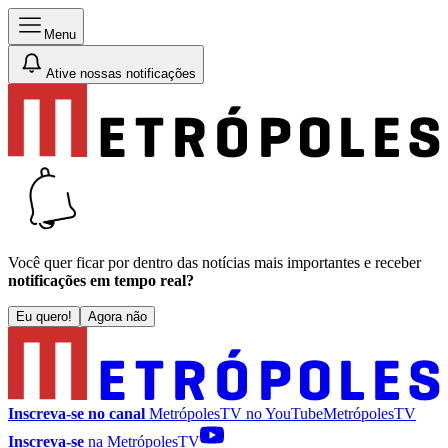
Menu
Ative nossas notificações
Você quer ficar por dentro das notícias mais importantes e receber
notificações em tempo real?
Eu quero!
Agora não
Inscreva-se no canal
MetrópolesTV no
YouTube
MetrópolesTV
Inscreva-se
na MetrópolesTV