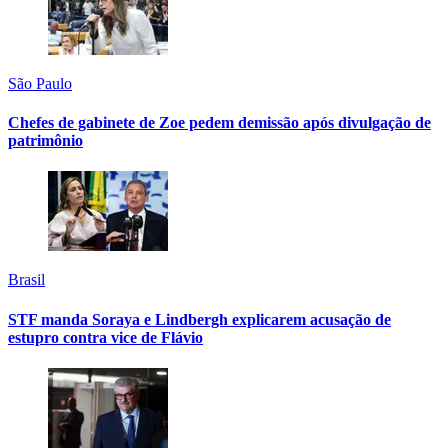
São Paulo
Chefes de gabinete de Zoe pedem demissão após divulgação de
patrimônio
Brasil
STF manda Soraya e Lindbergh explicarem acusação de
estupro contra vice de Flávio