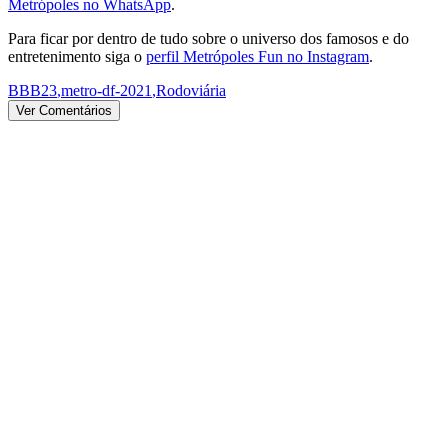
Metrópoles no WhatsApp
.
Para ficar por dentro de tudo sobre o universo dos famosos e do
entretenimento siga o
perfil Metrópoles Fun no Instagram
.
BBB23
,
metro-df-2021
,
Rodoviária
Ver Comentários