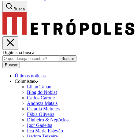
Busca
Digite sua busca
Buscar
Buscar
Últimas notícias
Colunistas
Lilian Tahan
Blog do Noblat
Carlos Carone
Andreza Matais
Claudia Meireles
Fábia Oliveira
Dinheiro & Negócios
Igor Gadelha
Ilca Maria Estevão
Isadora Teixeira