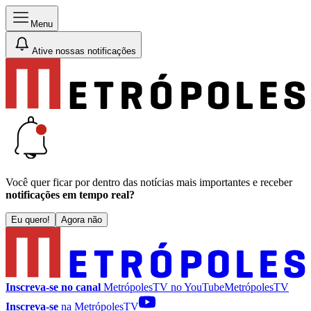
Menu
Ative nossas notificações
Você quer ficar por dentro das notícias mais importantes e receber
notificações em tempo real?
Eu quero!
Agora não
Inscreva-se no canal
MetrópolesTV no
YouTube
MetrópolesTV
Inscreva-se
na MetrópolesTV