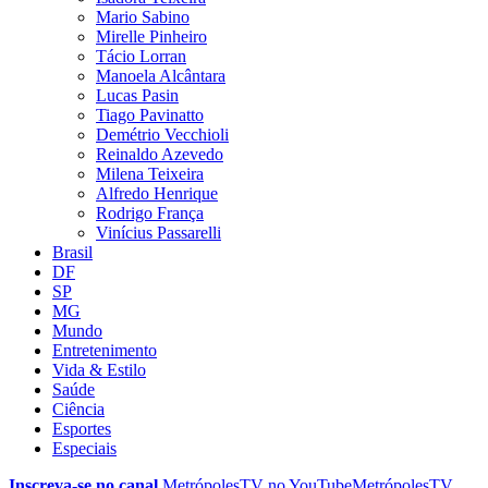
Mario Sabino
Mirelle Pinheiro
Tácio Lorran
Manoela Alcântara
Lucas Pasin
Tiago Pavinatto
Demétrio Vecchioli
Reinaldo Azevedo
Milena Teixeira
Alfredo Henrique
Rodrigo França
Vinícius Passarelli
Brasil
DF
SP
MG
Mundo
Entretenimento
Vida & Estilo
Saúde
Ciência
Esportes
Especiais
Inscreva-se no canal
MetrópolesTV no
YouTube
MetrópolesTV