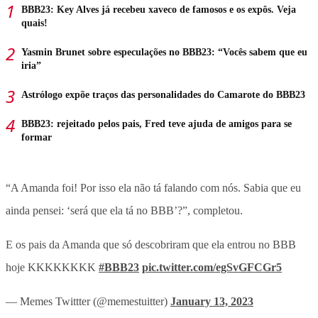
BBB23: Key Alves já recebeu xaveco de famosos e os expôs. Veja
quais!
Yasmin Brunet sobre especulações no BBB23: “Vocês sabem que eu
iria”
Astrólogo expõe traços das personalidades do Camarote do BBB23
BBB23: rejeitado pelos pais, Fred teve ajuda de amigos para se
formar
“A Amanda foi! Por isso ela não tá falando com nós. Sabia que eu
ainda pensei: ‘será que ela tá no BBB’?”, completou.
E os pais da Amanda que só descobriram que ela entrou no BBB
hoje KKKKKKKK
#BBB23
pic.twitter.com/egSvGFCGr5
— Memes Twittter (@memestuitter)
January 13, 2023