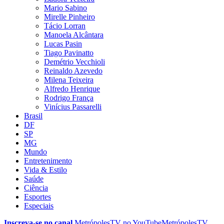
Mario Sabino
Mirelle Pinheiro
Tácio Lorran
Manoela Alcântara
Lucas Pasin
Tiago Pavinatto
Demétrio Vecchioli
Reinaldo Azevedo
Milena Teixeira
Alfredo Henrique
Rodrigo França
Vinícius Passarelli
Brasil
DF
SP
MG
Mundo
Entretenimento
Vida & Estilo
Saúde
Ciência
Esportes
Especiais
Inscreva-se no canal
MetrópolesTV no
YouTube
MetrópolesTV