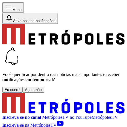
Menu
Ative nossas notificações
Você quer ficar por dentro das notícias mais importantes e receber
notificações em tempo real?
Eu quero!
Agora não
Inscreva-se no canal
MetrópolesTV no
YouTube
MetrópolesTV
Inscreva-se
na MetrópolesTV