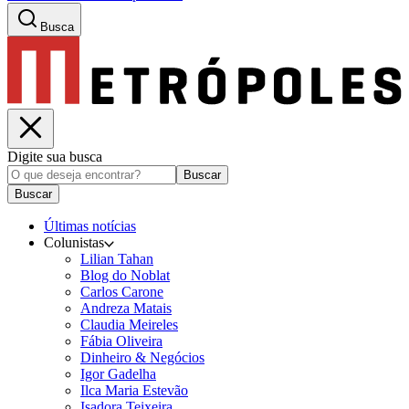
Busca
Digite sua busca
Buscar
Buscar
Últimas notícias
Colunistas
Lilian Tahan
Blog do Noblat
Carlos Carone
Andreza Matais
Claudia Meireles
Fábia Oliveira
Dinheiro & Negócios
Igor Gadelha
Ilca Maria Estevão
Isadora Teixeira