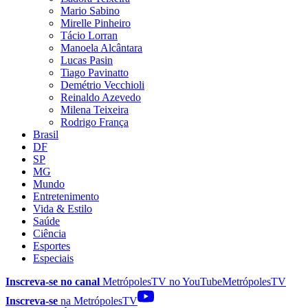
Mario Sabino
Mirelle Pinheiro
Tácio Lorran
Manoela Alcântara
Lucas Pasin
Tiago Pavinatto
Demétrio Vecchioli
Reinaldo Azevedo
Milena Teixeira
Rodrigo França
Brasil
DF
SP
MG
Mundo
Entretenimento
Vida & Estilo
Saúde
Ciência
Esportes
Especiais
Inscreva-se no canal
MetrópolesTV no
YouTube
MetrópolesTV
Inscreva-se
na MetrópolesTV