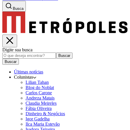
Busca
Digite sua busca
Buscar
Buscar
Últimas notícias
Colunistas
Lilian Tahan
Blog do Noblat
Carlos Carone
Andreza Matais
Claudia Meireles
Fábia Oliveira
Dinheiro & Negócios
Igor Gadelha
Ilca Maria Estevão
Isadora Teixeira