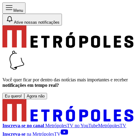
Menu
Ative nossas notificações
Você quer ficar por dentro das notícias mais importantes e receber
notificações em tempo real?
Eu quero!
Agora não
Inscreva-se no canal
MetrópolesTV no
YouTube
MetrópolesTV
Inscreva-se
na MetrópolesTV