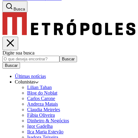
Busca
Digite sua busca
Buscar
Buscar
Últimas notícias
Colunistas
Lilian Tahan
Blog do Noblat
Carlos Carone
Andreza Matais
Claudia Meireles
Fábia Oliveira
Dinheiro & Negócios
Igor Gadelha
Ilca Maria Estevão
Isadora Teixeira