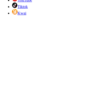
YouTube
Tiktok
Kwai