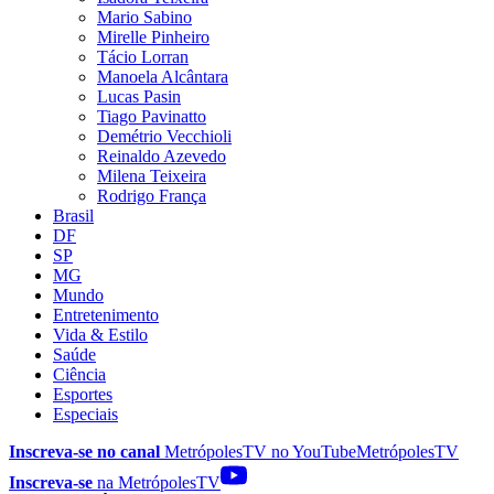
Mario Sabino
Mirelle Pinheiro
Tácio Lorran
Manoela Alcântara
Lucas Pasin
Tiago Pavinatto
Demétrio Vecchioli
Reinaldo Azevedo
Milena Teixeira
Rodrigo França
Brasil
DF
SP
MG
Mundo
Entretenimento
Vida & Estilo
Saúde
Ciência
Esportes
Especiais
Inscreva-se no canal
MetrópolesTV no
YouTube
MetrópolesTV
Inscreva-se
na MetrópolesTV