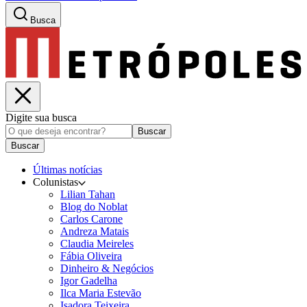
Busca
Digite sua busca
Buscar
Buscar
Últimas notícias
Colunistas
Lilian Tahan
Blog do Noblat
Carlos Carone
Andreza Matais
Claudia Meireles
Fábia Oliveira
Dinheiro & Negócios
Igor Gadelha
Ilca Maria Estevão
Isadora Teixeira