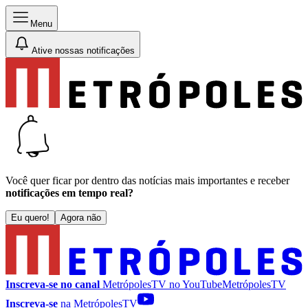
Menu
Ative nossas notificações
Você quer ficar por dentro das notícias mais importantes e receber
notificações em tempo real?
Eu quero!
Agora não
Inscreva-se no canal
MetrópolesTV no
YouTube
MetrópolesTV
Inscreva-se
na MetrópolesTV