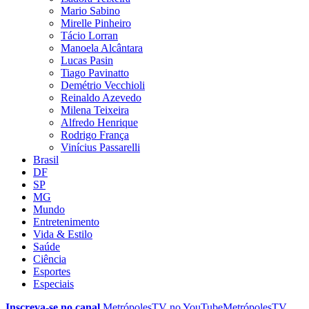
Mario Sabino
Mirelle Pinheiro
Tácio Lorran
Manoela Alcântara
Lucas Pasin
Tiago Pavinatto
Demétrio Vecchioli
Reinaldo Azevedo
Milena Teixeira
Alfredo Henrique
Rodrigo França
Vinícius Passarelli
Brasil
DF
SP
MG
Mundo
Entretenimento
Vida & Estilo
Saúde
Ciência
Esportes
Especiais
Inscreva-se no canal
MetrópolesTV no
YouTube
MetrópolesTV