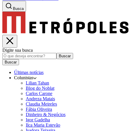
Busca
Digite sua busca
Buscar
Buscar
Últimas notícias
Colunistas
Lilian Tahan
Blog do Noblat
Carlos Carone
Andreza Matais
Claudia Meireles
Fábia Oliveira
Dinheiro & Negócios
Igor Gadelha
Ilca Maria Estevão
Isadora Teixeira