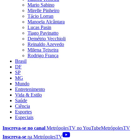
Mario Sabino
Mirelle Pinheiro
Tácio Lorran
Manoela Alcântara
Lucas Pasin
Tiago Pavinatto
Demétrio Vecchioli
Reinaldo Azevedo
Milena Teixeira
Rodrigo França
Brasil
DF
SP
MG
Mundo
Entretenimento
Vida & Estilo
Saúde
Ciência
Esportes
Especiais
Inscreva-se no canal
MetrópolesTV no
YouTube
MetrópolesTV
Inscreva-se
na MetrópolesTV