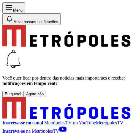
Menu
Ative nossas notificações
Você quer ficar por dentro das notícias mais importantes e receber
notificações em tempo real?
Eu quero!
Agora não
Inscreva-se no canal
MetrópolesTV no
YouTube
MetrópolesTV
Inscreva-se
na MetrópolesTV