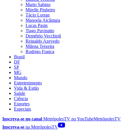
Mario Sabino
Mirelle Pinheiro
Tácio Lorran
Manoela Alcântara
Lucas Pasin
Tiago Pavinatto
Demétrio Vecchioli
Reinaldo Azevedo
Milena Teixeira
Rodrigo França
Brasil
DF
SP
MG
Mundo
Entretenimento
Vida & Estilo
Saúde
Ciência
Esportes
Especiais
Inscreva-se no canal
MetrópolesTV no
YouTube
MetrópolesTV
Inscreva-se
na MetrópolesTV