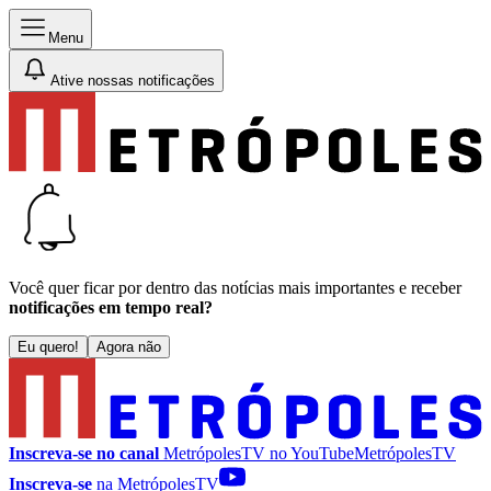
Menu
Ative nossas notificações
Você quer ficar por dentro das notícias mais importantes e receber
notificações em tempo real?
Eu quero!
Agora não
Inscreva-se no canal
MetrópolesTV no
YouTube
MetrópolesTV
Inscreva-se
na MetrópolesTV