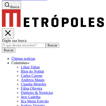
Busca
Digite sua busca
Buscar
Buscar
Últimas notícias
Colunistas
Lilian Tahan
Blog do Noblat
Carlos Carone
Andreza Matais
Claudia Meireles
Fábia Oliveira
Dinheiro & Negócios
Igor Gadelha
Ilca Maria Estevão
Isadora Teixeira