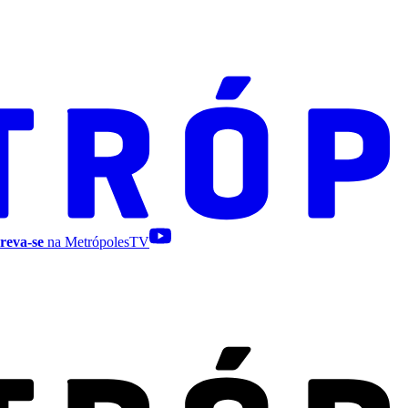
reva-se
na MetrópolesTV