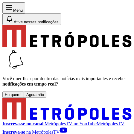
Menu
Ative nossas notificações
Você quer ficar por dentro das notícias mais importantes e receber
notificações em tempo real?
Eu quero!
Agora não
Inscreva-se no canal
MetrópolesTV no
YouTube
MetrópolesTV
Inscreva-se
na MetrópolesTV