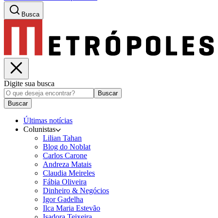
Busca
Digite sua busca
Buscar
Buscar
Últimas notícias
Colunistas
Lilian Tahan
Blog do Noblat
Carlos Carone
Andreza Matais
Claudia Meireles
Fábia Oliveira
Dinheiro & Negócios
Igor Gadelha
Ilca Maria Estevão
Isadora Teixeira