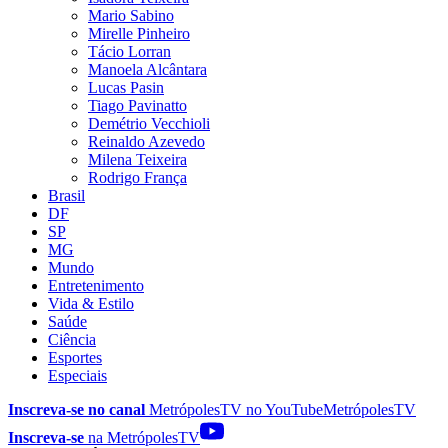
Mario Sabino
Mirelle Pinheiro
Tácio Lorran
Manoela Alcântara
Lucas Pasin
Tiago Pavinatto
Demétrio Vecchioli
Reinaldo Azevedo
Milena Teixeira
Rodrigo França
Brasil
DF
SP
MG
Mundo
Entretenimento
Vida & Estilo
Saúde
Ciência
Esportes
Especiais
Inscreva-se no canal
MetrópolesTV no
YouTube
MetrópolesTV
Inscreva-se
na MetrópolesTV