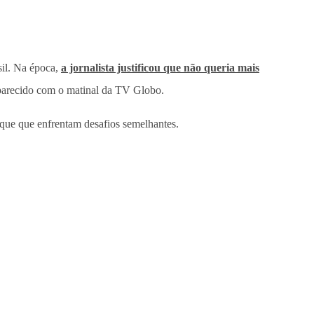
sil. Na época,
a jornalista justificou que não queria mais
 parecido com o matinal da TV Globo.
aque que enfrentam desafios semelhantes.