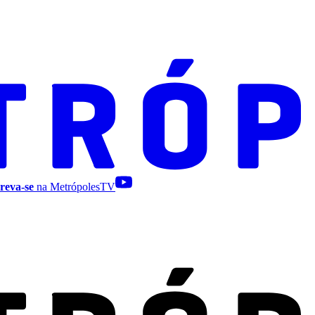
reva-se
na MetrópolesTV