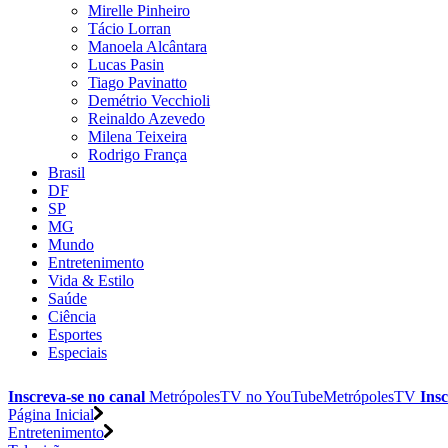
Mirelle Pinheiro
Tácio Lorran
Manoela Alcântara
Lucas Pasin
Tiago Pavinatto
Demétrio Vecchioli
Reinaldo Azevedo
Milena Teixeira
Rodrigo França
Brasil
DF
SP
MG
Mundo
Entretenimento
Vida & Estilo
Saúde
Ciência
Esportes
Especiais
Inscreva-se no canal
MetrópolesTV no
YouTube
MetrópolesTV
Insc
Página Inicial
Entretenimento