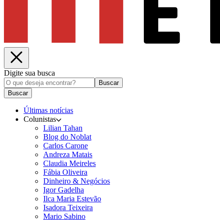
Digite sua busca
Buscar
Buscar
Últimas notícias
Colunistas
Lilian Tahan
Blog do Noblat
Carlos Carone
Andreza Matais
Claudia Meireles
Fábia Oliveira
Dinheiro & Negócios
Igor Gadelha
Ilca Maria Estevão
Isadora Teixeira
Mario Sabino