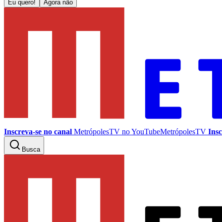
Eu quero!
Agora não
Inscreva-se no canal
MetrópolesTV no
YouTube
MetrópolesTV
Insc
Busca