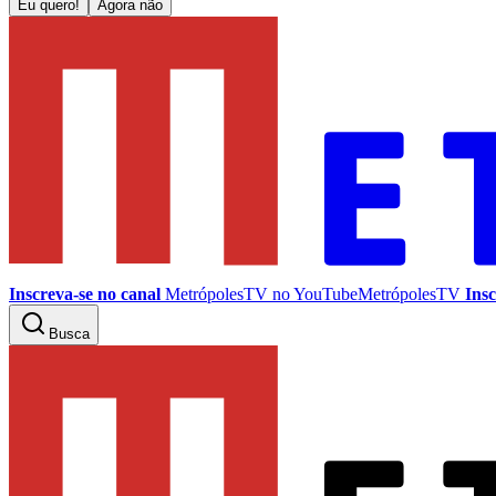
Eu quero!
Agora não
Inscreva-se no canal
MetrópolesTV no
YouTube
MetrópolesTV
Insc
Busca