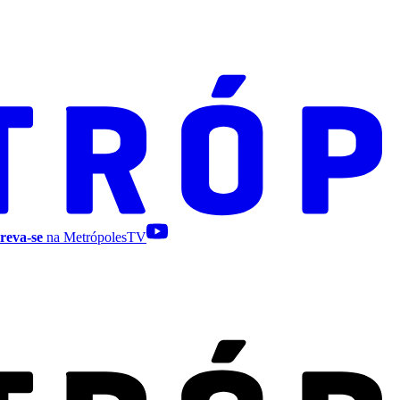
reva-se
na MetrópolesTV