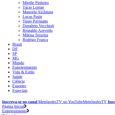
Mirelle Pinheiro
Tácio Lorran
Manoela Alcântara
Lucas Pasin
Tiago Pavinatto
Demétrio Vecchioli
Reinaldo Azevedo
Milena Teixeira
Rodrigo França
Brasil
DF
SP
MG
Mundo
Entretenimento
Vida & Estilo
Saúde
Ciência
Esportes
Especiais
Inscreva-se no canal
MetrópolesTV no
YouTube
MetrópolesTV
Insc
Página Inicial
Entretenimento