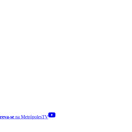
reva-se
na MetrópolesTV