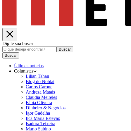
Digite sua busca
Buscar
Buscar
Últimas notícias
Colunistas
Lilian Tahan
Blog do Noblat
Carlos Carone
Andreza Matais
Claudia Meireles
Fábia Oliveira
Dinheiro & Negócios
Igor Gadelha
Ilca Maria Estevão
Isadora Teixeira
Mario Sabino