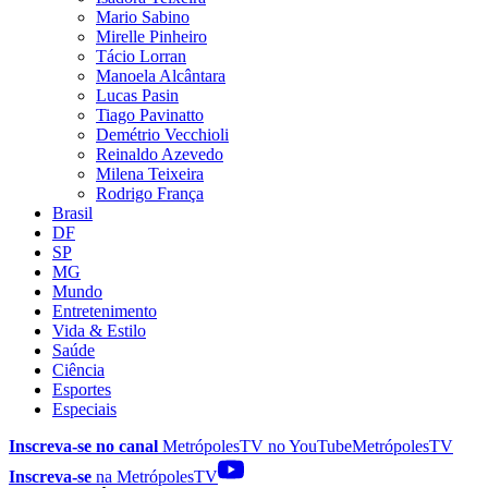
Mario Sabino
Mirelle Pinheiro
Tácio Lorran
Manoela Alcântara
Lucas Pasin
Tiago Pavinatto
Demétrio Vecchioli
Reinaldo Azevedo
Milena Teixeira
Rodrigo França
Brasil
DF
SP
MG
Mundo
Entretenimento
Vida & Estilo
Saúde
Ciência
Esportes
Especiais
Inscreva-se no canal
MetrópolesTV no
YouTube
MetrópolesTV
Inscreva-se
na MetrópolesTV