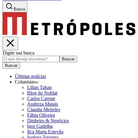
Busca
Digite sua busca
Buscar
Buscar
Últimas notícias
Colunistas
Lilian Tahan
Blog do Noblat
Carlos Carone
Andreza Matais
Claudia Meireles
Fábia Oliveira
Dinheiro & Negócios
Igor Gadelha
Ilca Maria Estevão
Isadora Teixeira