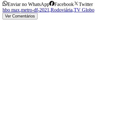
Enviar no WhatsApp
Facebook
Twitter
hbo max
,
metro-df-2021
,
Rodoviária
,
TV Globo
Ver Comentários