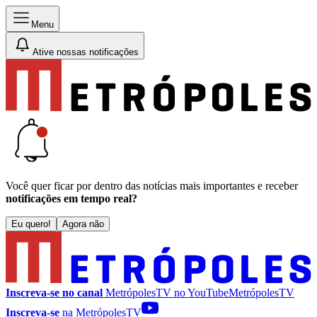
Menu
Ative nossas notificações
Você quer ficar por dentro das notícias mais importantes e receber
notificações em tempo real?
Eu quero!
Agora não
Inscreva-se no canal
MetrópolesTV no
YouTube
MetrópolesTV
Inscreva-se
na MetrópolesTV