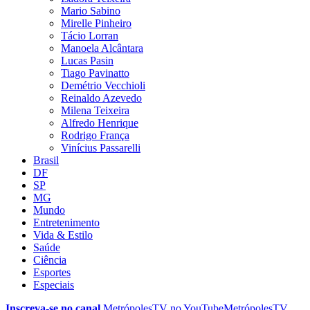
Mario Sabino
Mirelle Pinheiro
Tácio Lorran
Manoela Alcântara
Lucas Pasin
Tiago Pavinatto
Demétrio Vecchioli
Reinaldo Azevedo
Milena Teixeira
Alfredo Henrique
Rodrigo França
Vinícius Passarelli
Brasil
DF
SP
MG
Mundo
Entretenimento
Vida & Estilo
Saúde
Ciência
Esportes
Especiais
Inscreva-se no canal
MetrópolesTV no
YouTube
MetrópolesTV