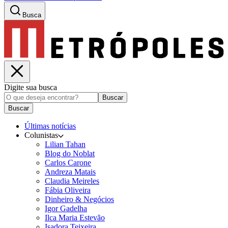
Busca
Digite sua busca
Buscar
Buscar
Últimas notícias
Colunistas
Lilian Tahan
Blog do Noblat
Carlos Carone
Andreza Matais
Claudia Meireles
Fábia Oliveira
Dinheiro & Negócios
Igor Gadelha
Ilca Maria Estevão
Isadora Teixeira