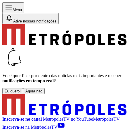
Menu
Ative nossas notificações
Você quer ficar por dentro das notícias mais importantes e receber
notificações em tempo real?
Eu quero!
Agora não
Inscreva-se no canal
MetrópolesTV no
YouTube
MetrópolesTV
Inscreva-se
na MetrópolesTV