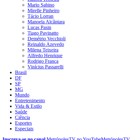
Mario Sabino
Mirelle Pinheiro
Tácio Lorran
Manoela Alcântara
Lucas Pasin
Tiago Pavinatto
Demétrio Vecchioli
Reinaldo Azevedo
Milena Teixeira
Alfredo Henrique
Rodrigo França
Vinícius Passarelli
Brasil
DF
SP
MG
Mundo
Entretenimento
Vida & Estilo
Saúde
Ciência
Esportes
Especiais
Inscreva-se no canal
MetrópolesTV no
YouTube
MetrópolesTV