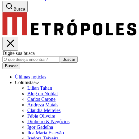
Busca
Digite sua busca
Buscar
Buscar
Últimas notícias
Colunistas
Lilian Tahan
Blog do Noblat
Carlos Carone
Andreza Matais
Claudia Meireles
Fábia Oliveira
Dinheiro & Negócios
Igor Gadelha
Ilca Maria Estevão
Isadora Teixeira