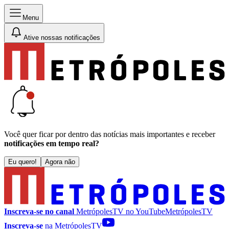
Menu
Ative nossas notificações
Você quer ficar por dentro das notícias mais importantes e receber
notificações em tempo real?
Eu quero!
Agora não
Inscreva-se no canal
MetrópolesTV no
YouTube
MetrópolesTV
Inscreva-se
na MetrópolesTV