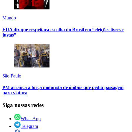
Mundo
EUA diz que respeitará escolha do Brasil em “eleições livres e
justas”
São Paulo
PM arranca à força motorista de ônibus que pediu passagem
para viatura
Siga nossas redes
WhatsApp
Telegram