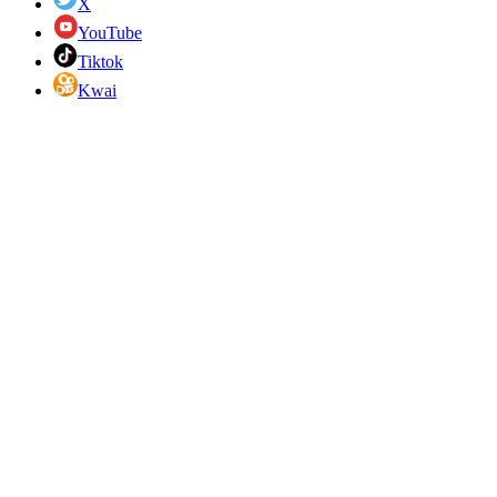
X
YouTube
Tiktok
Kwai