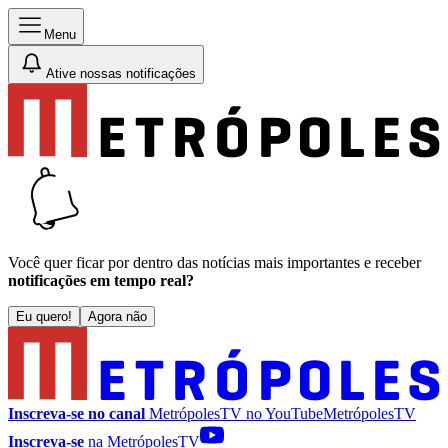
Menu
Ative nossas notificações
Você quer ficar por dentro das notícias mais importantes e receber
notificações em tempo real?
Eu quero!
Agora não
Inscreva-se no canal
MetrópolesTV no
YouTube
MetrópolesTV
Inscreva-se
na MetrópolesTV