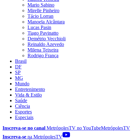
Mario Sabino
Mirelle Pinheiro
Tácio Lorran
Manoela Alcântara
Lucas Pasin
Tiago Pavinatto
Demétrio Vecchioli
Reinaldo Azevedo
Milena Teixeira
Rodrigo França
Brasil
DF
SP
MG
Mundo
Entretenimento
Vida & Estilo
Saúde
Ciência
Esportes
Especiais
Inscreva-se no canal
MetrópolesTV no
YouTube
MetrópolesTV
Inscreva-se
na MetrópolesTV