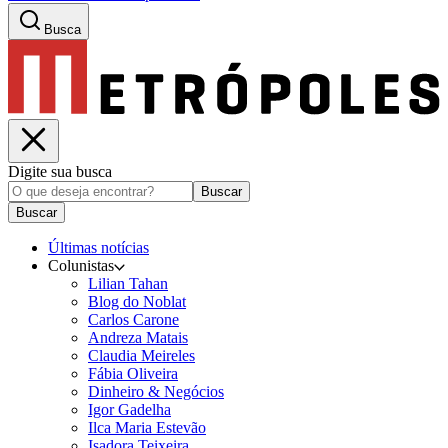
Busca
Digite sua busca
Buscar
Buscar
Últimas notícias
Colunistas
Lilian Tahan
Blog do Noblat
Carlos Carone
Andreza Matais
Claudia Meireles
Fábia Oliveira
Dinheiro & Negócios
Igor Gadelha
Ilca Maria Estevão
Isadora Teixeira