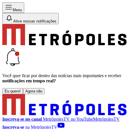
Menu
Ative nossas notificações
Você quer ficar por dentro das notícias mais importantes e receber
notificações em tempo real?
Eu quero!
Agora não
Inscreva-se no canal
MetrópolesTV no
YouTube
MetrópolesTV
Inscreva-se
na MetrópolesTV