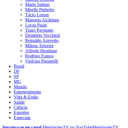
Mario Sabino
Mirelle Pinheiro
Tácio Lorran
Manoela Alcântara
Lucas Pasin
Tiago Pavinatto
Demétrio Vecchioli
Reinaldo Azevedo
Milena Teixeira
Alfredo Henrique
Rodrigo França
Vinícius Passarelli
Brasil
DF
SP
MG
Mundo
Entretenimento
Vida & Estilo
Saúde
Ciência
Esportes
Especiais
Inscreva-se no canal
MetrópolesTV no
YouTube
MetrópolesTV