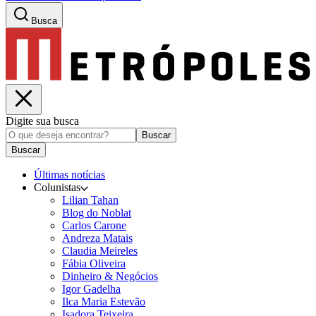
Busca
Digite sua busca
Buscar
Buscar
Últimas notícias
Colunistas
Lilian Tahan
Blog do Noblat
Carlos Carone
Andreza Matais
Claudia Meireles
Fábia Oliveira
Dinheiro & Negócios
Igor Gadelha
Ilca Maria Estevão
Isadora Teixeira