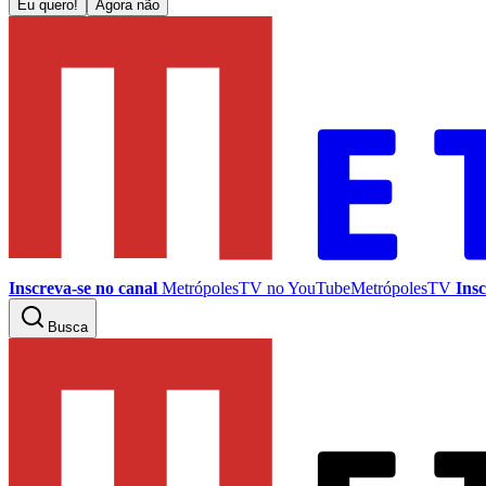
Eu quero!
Agora não
Inscreva-se no canal
MetrópolesTV no
YouTube
MetrópolesTV
Insc
Busca