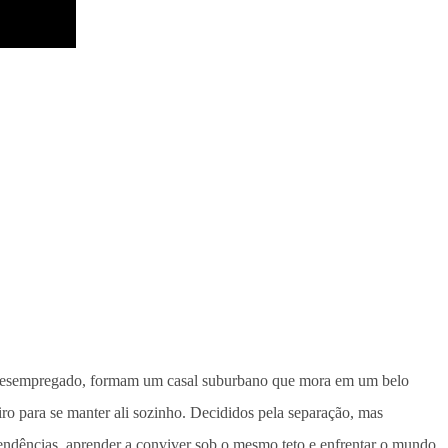
o desempregado, formam um casal suburbano que mora em um belo
ro para se manter ali sozinho. Decididos pela separação, mas
 pendências, aprender a conviver sob o mesmo teto e enfrentar o mundo