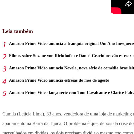
Leia também
Amazon Prime Video anuncia a franquia original Um Ano Inesquecív
Filmes sobre Suzane von Richthofen e Daniel Cravinhos vão estrea
Amazon Prime Video anuncia Novela, nova série de comédia brasilei
Amazon Prime Video anuncia estreias do mês de agosto
Amazon Prime Video lança série com Tom Cavalcante e Clarice Falc
Camila (Letícia Lima), 33 anos, vendedora de uma loja de marketin
apartamento na Barra da Tijuca. O problema é que, depois da crise do
mergulhados em dívidas, os dois precisam dividir o mesmo teto como d