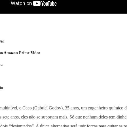
el
r no Amazon Prime Video
ra
ão
g multinível, e Caco (Gabriel Godoy), 35 anos, um engenheiro químic
s sete anos, eles não se suportam mais. Só que nenhum deles tem dinhei
ois “desjuntados”. A única alternativa será unir forças para quitar as