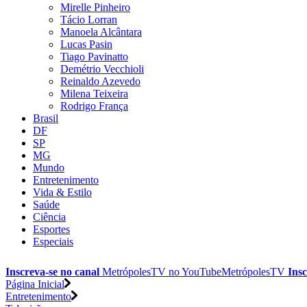
Mirelle Pinheiro
Tácio Lorran
Manoela Alcântara
Lucas Pasin
Tiago Pavinatto
Demétrio Vecchioli
Reinaldo Azevedo
Milena Teixeira
Rodrigo França
Brasil
DF
SP
MG
Mundo
Entretenimento
Vida & Estilo
Saúde
Ciência
Esportes
Especiais
Inscreva-se no canal
MetrópolesTV no
YouTube
MetrópolesTV
Insc
Página Inicial
Entretenimento