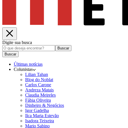
Digite sua busca
Buscar
Buscar
Últimas notícias
Colunistas
Lilian Tahan
Blog do Noblat
Carlos Carone
Andreza Matais
Claudia Meireles
Fábia Oliveira
Dinheiro & Negócios
Igor Gadelha
Ilca Maria Estevão
Isadora Teixeira
Mario Sabino