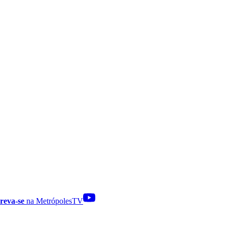
reva-se
na MetrópolesTV