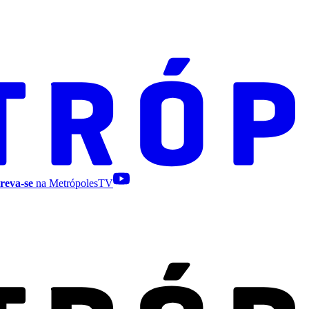
reva-se
na MetrópolesTV