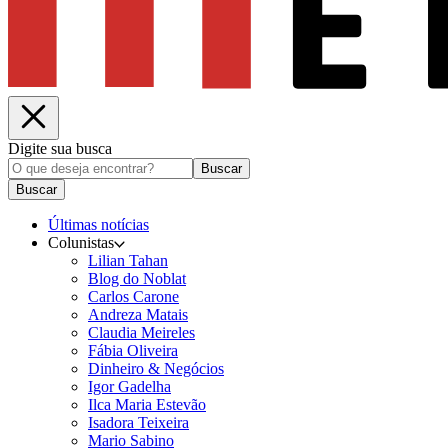
Digite sua busca
Buscar
Buscar
Últimas notícias
Colunistas
Lilian Tahan
Blog do Noblat
Carlos Carone
Andreza Matais
Claudia Meireles
Fábia Oliveira
Dinheiro & Negócios
Igor Gadelha
Ilca Maria Estevão
Isadora Teixeira
Mario Sabino