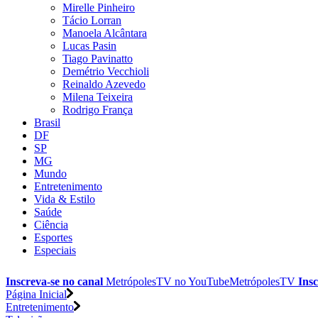
Mirelle Pinheiro
Tácio Lorran
Manoela Alcântara
Lucas Pasin
Tiago Pavinatto
Demétrio Vecchioli
Reinaldo Azevedo
Milena Teixeira
Rodrigo França
Brasil
DF
SP
MG
Mundo
Entretenimento
Vida & Estilo
Saúde
Ciência
Esportes
Especiais
Inscreva-se no canal
MetrópolesTV no
YouTube
MetrópolesTV
Insc
Página Inicial
Entretenimento