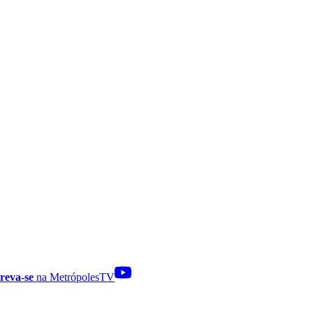
reva-se
na MetrópolesTV