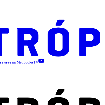
reva-se
na MetrópolesTV