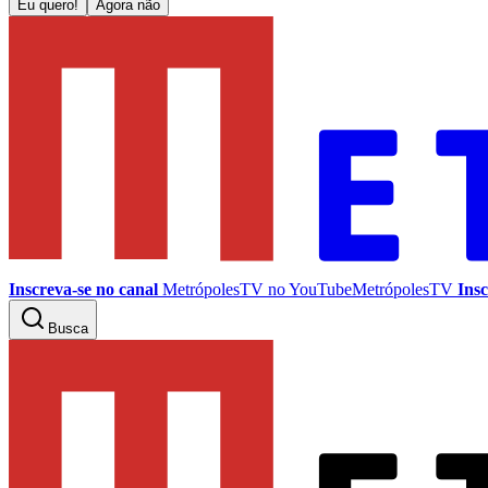
Eu quero!
Agora não
Inscreva-se no canal
MetrópolesTV no
YouTube
MetrópolesTV
Insc
Busca