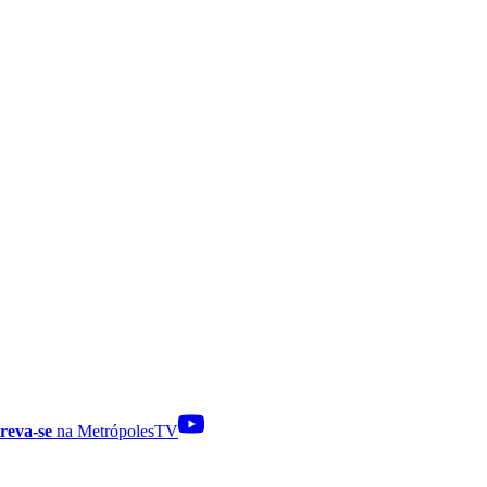
reva-se
na MetrópolesTV