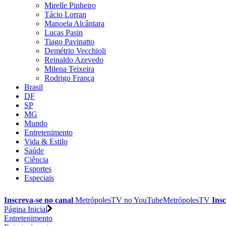
Mirelle Pinheiro
Tácio Lorran
Manoela Alcântara
Lucas Pasin
Tiago Pavinatto
Demétrio Vecchioli
Reinaldo Azevedo
Milena Teixeira
Rodrigo França
Brasil
DF
SP
MG
Mundo
Entretenimento
Vida & Estilo
Saúde
Ciência
Esportes
Especiais
Inscreva-se no canal
MetrópolesTV no
YouTube
MetrópolesTV
Insc
Página Inicial
Entretenimento