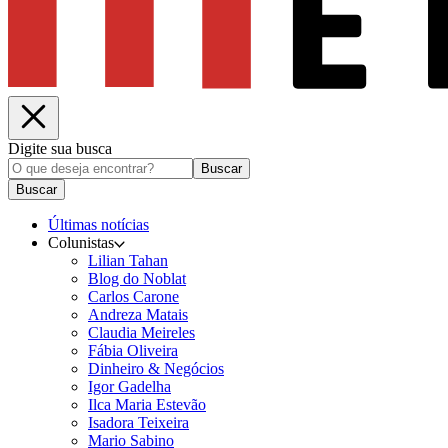
Digite sua busca
Buscar
Buscar
Últimas notícias
Colunistas
Lilian Tahan
Blog do Noblat
Carlos Carone
Andreza Matais
Claudia Meireles
Fábia Oliveira
Dinheiro & Negócios
Igor Gadelha
Ilca Maria Estevão
Isadora Teixeira
Mario Sabino