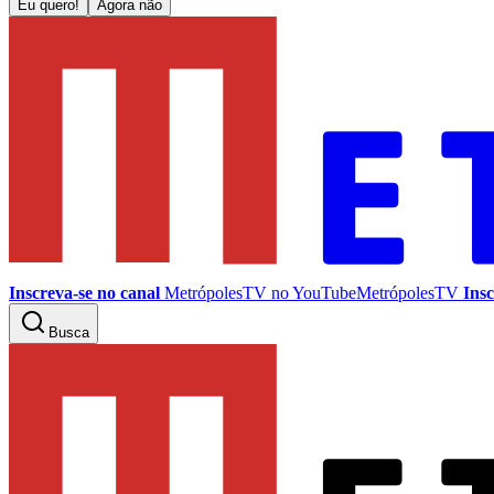
Eu quero!
Agora não
Inscreva-se no canal
MetrópolesTV no
YouTube
MetrópolesTV
Insc
Busca