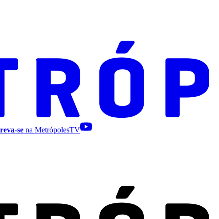
reva-se
na MetrópolesTV