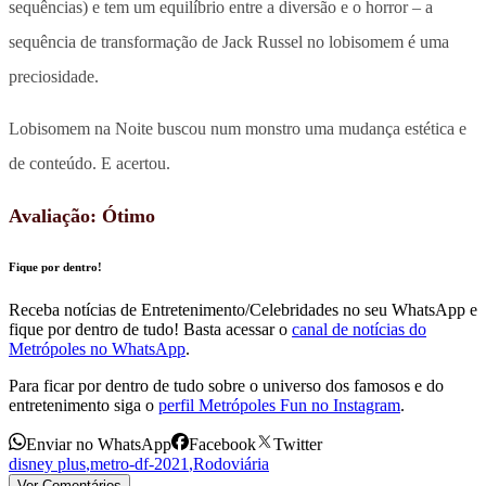
sequências) e tem um equilíbrio entre a diversão e o horror – a
sequência de transformação de Jack Russel no lobisomem é uma
preciosidade.
Lobisomem na Noite buscou num monstro uma mudança estética e
de conteúdo. E acertou.
Avaliação: Ótimo
Fique por dentro!
Receba notícias de Entretenimento/Celebridades no seu WhatsApp e
fique por dentro de tudo! Basta acessar o
canal de notícias do
Metrópoles no WhatsApp
.
Para ficar por dentro de tudo sobre o universo dos famosos e do
entretenimento siga o
perfil Metrópoles Fun no Instagram
.
Enviar no WhatsApp
Facebook
Twitter
disney plus
,
metro-df-2021
,
Rodoviária
Ver Comentários