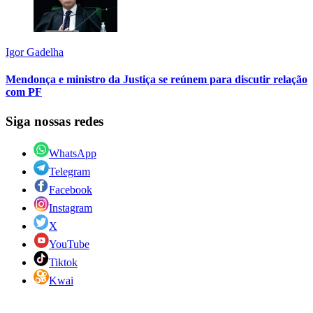
Igor Gadelha
Mendonça e ministro da Justiça se reúnem para discutir relação
com PF
Siga nossas redes
WhatsApp
Telegram
Facebook
Instagram
X
YouTube
Tiktok
Kwai