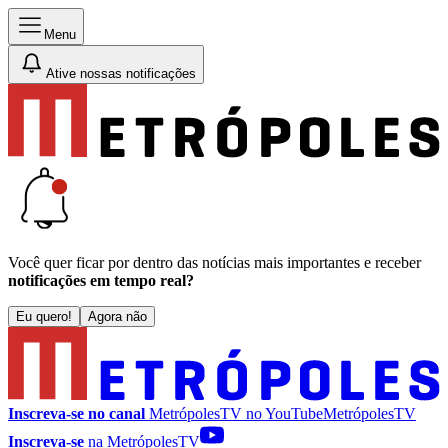
Menu
Ative nossas notificações
Você quer ficar por dentro das notícias mais importantes e receber
notificações em tempo real?
Eu quero!
Agora não
Inscreva-se no canal
MetrópolesTV no
YouTube
MetrópolesTV
Inscreva-se
na MetrópolesTV