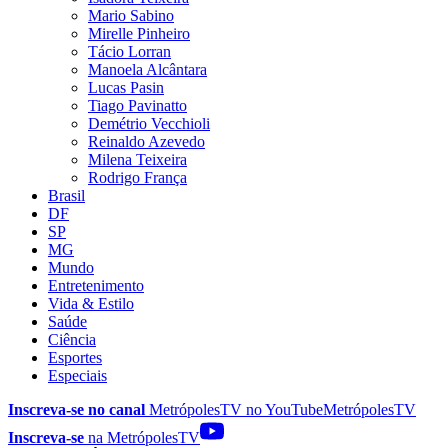
Mario Sabino
Mirelle Pinheiro
Tácio Lorran
Manoela Alcântara
Lucas Pasin
Tiago Pavinatto
Demétrio Vecchioli
Reinaldo Azevedo
Milena Teixeira
Rodrigo França
Brasil
DF
SP
MG
Mundo
Entretenimento
Vida & Estilo
Saúde
Ciência
Esportes
Especiais
Inscreva-se no canal
MetrópolesTV no
YouTube
MetrópolesTV
Inscreva-se
na MetrópolesTV