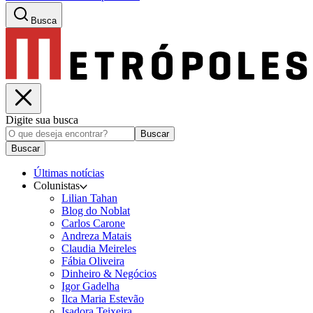
Busca
Digite sua busca
Buscar
Buscar
Últimas notícias
Colunistas
Lilian Tahan
Blog do Noblat
Carlos Carone
Andreza Matais
Claudia Meireles
Fábia Oliveira
Dinheiro & Negócios
Igor Gadelha
Ilca Maria Estevão
Isadora Teixeira