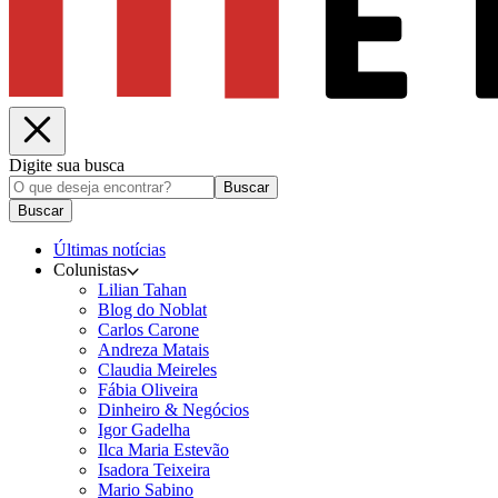
Digite sua busca
Buscar
Buscar
Últimas notícias
Colunistas
Lilian Tahan
Blog do Noblat
Carlos Carone
Andreza Matais
Claudia Meireles
Fábia Oliveira
Dinheiro & Negócios
Igor Gadelha
Ilca Maria Estevão
Isadora Teixeira
Mario Sabino