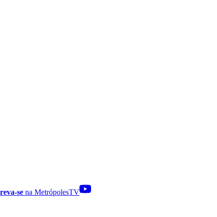
reva-se
na MetrópolesTV