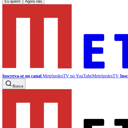
Eu quero!
Agora não
Inscreva-se no canal
MetrópolesTV no
YouTube
MetrópolesTV
Insc
Busca