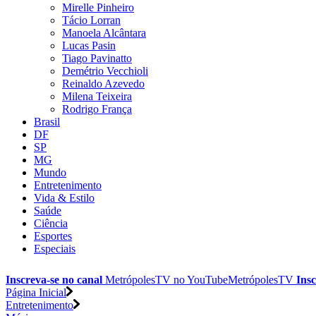
Mirelle Pinheiro
Tácio Lorran
Manoela Alcântara
Lucas Pasin
Tiago Pavinatto
Demétrio Vecchioli
Reinaldo Azevedo
Milena Teixeira
Rodrigo França
Brasil
DF
SP
MG
Mundo
Entretenimento
Vida & Estilo
Saúde
Ciência
Esportes
Especiais
Inscreva-se no canal
MetrópolesTV no
YouTube
MetrópolesTV
Insc
Página Inicial
Entretenimento