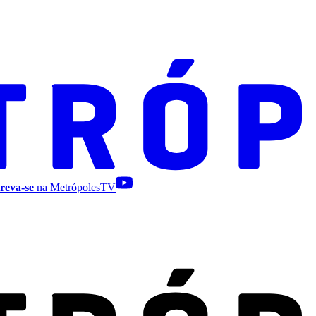
reva-se
na MetrópolesTV