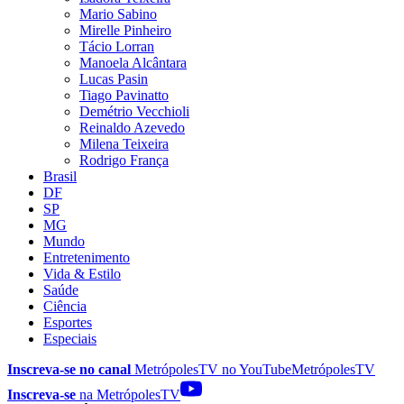
Mario Sabino
Mirelle Pinheiro
Tácio Lorran
Manoela Alcântara
Lucas Pasin
Tiago Pavinatto
Demétrio Vecchioli
Reinaldo Azevedo
Milena Teixeira
Rodrigo França
Brasil
DF
SP
MG
Mundo
Entretenimento
Vida & Estilo
Saúde
Ciência
Esportes
Especiais
Inscreva-se no canal
MetrópolesTV no
YouTube
MetrópolesTV
Inscreva-se
na MetrópolesTV