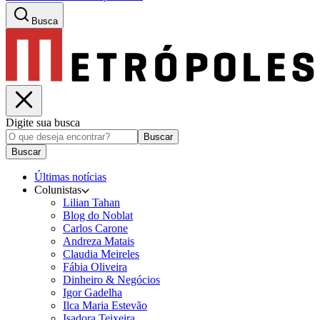
Busca
Digite sua busca
Buscar
Buscar
Últimas notícias
Colunistas
Lilian Tahan
Blog do Noblat
Carlos Carone
Andreza Matais
Claudia Meireles
Fábia Oliveira
Dinheiro & Negócios
Igor Gadelha
Ilca Maria Estevão
Isadora Teixeira