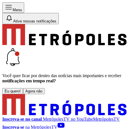
Menu
Ative nossas notificações
Você quer ficar por dentro das notícias mais importantes e receber
notificações em tempo real?
Eu quero!
Agora não
Inscreva-se no canal
MetrópolesTV no
YouTube
MetrópolesTV
Inscreva-se
na MetrópolesTV