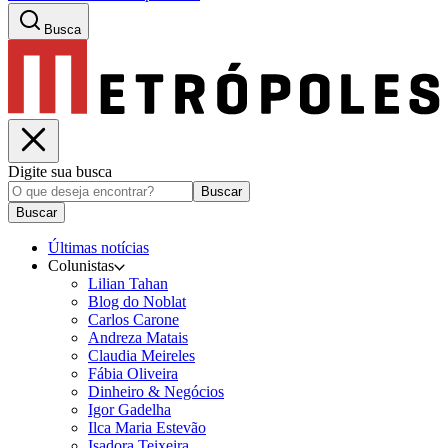
Busca
Digite sua busca
Buscar
Buscar
Últimas notícias
Colunistas
Lilian Tahan
Blog do Noblat
Carlos Carone
Andreza Matais
Claudia Meireles
Fábia Oliveira
Dinheiro & Negócios
Igor Gadelha
Ilca Maria Estevão
Isadora Teixeira