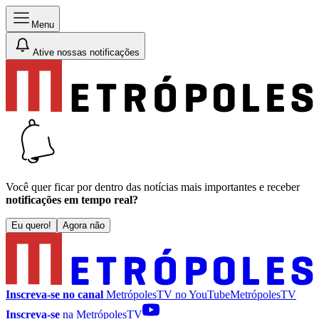
Menu
Ative nossas notificações
Você quer ficar por dentro das notícias mais importantes e receber
notificações em tempo real?
Eu quero!
Agora não
Inscreva-se no canal
MetrópolesTV no
YouTube
MetrópolesTV
Inscreva-se
na MetrópolesTV