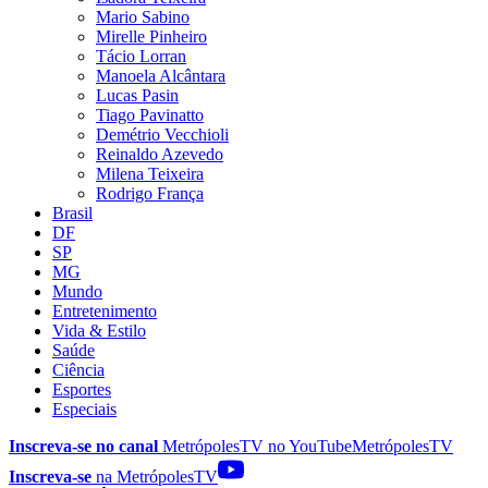
Mario Sabino
Mirelle Pinheiro
Tácio Lorran
Manoela Alcântara
Lucas Pasin
Tiago Pavinatto
Demétrio Vecchioli
Reinaldo Azevedo
Milena Teixeira
Rodrigo França
Brasil
DF
SP
MG
Mundo
Entretenimento
Vida & Estilo
Saúde
Ciência
Esportes
Especiais
Inscreva-se no canal
MetrópolesTV no
YouTube
MetrópolesTV
Inscreva-se
na MetrópolesTV