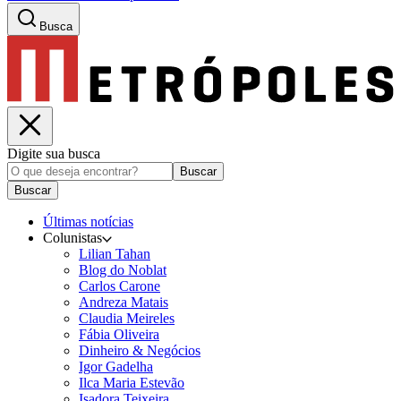
Busca
Digite sua busca
Buscar
Buscar
Últimas notícias
Colunistas
Lilian Tahan
Blog do Noblat
Carlos Carone
Andreza Matais
Claudia Meireles
Fábia Oliveira
Dinheiro & Negócios
Igor Gadelha
Ilca Maria Estevão
Isadora Teixeira