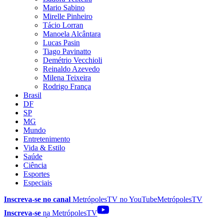
Mario Sabino
Mirelle Pinheiro
Tácio Lorran
Manoela Alcântara
Lucas Pasin
Tiago Pavinatto
Demétrio Vecchioli
Reinaldo Azevedo
Milena Teixeira
Rodrigo França
Brasil
DF
SP
MG
Mundo
Entretenimento
Vida & Estilo
Saúde
Ciência
Esportes
Especiais
Inscreva-se no canal
MetrópolesTV no
YouTube
MetrópolesTV
Inscreva-se
na MetrópolesTV