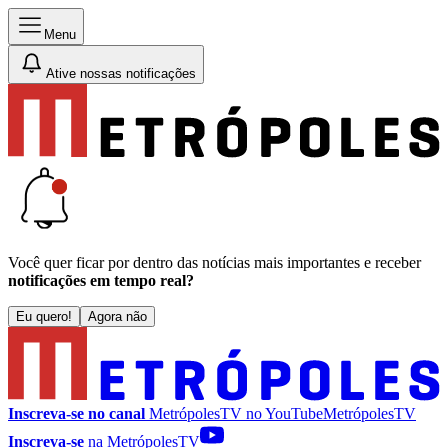
Menu
Ative nossas notificações
Você quer ficar por dentro das notícias mais importantes e receber
notificações em tempo real?
Eu quero!
Agora não
Inscreva-se no canal
MetrópolesTV no
YouTube
MetrópolesTV
Inscreva-se
na MetrópolesTV