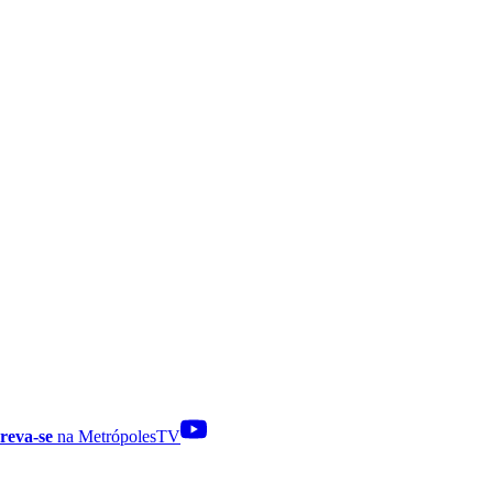
reva-se
na MetrópolesTV