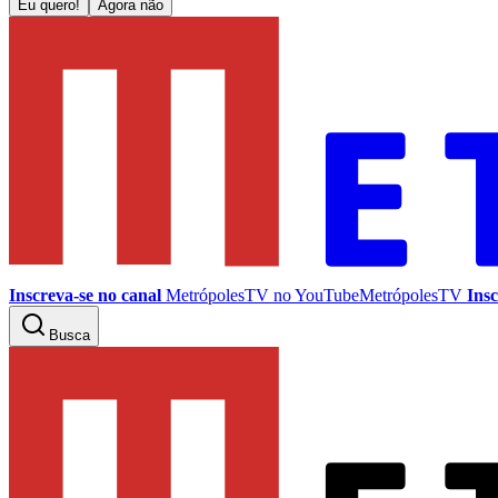
Eu quero!
Agora não
Inscreva-se no canal
MetrópolesTV no
YouTube
MetrópolesTV
Insc
Busca