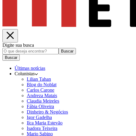
Digite sua busca
Buscar
Buscar
Últimas notícias
Colunistas
Lilian Tahan
Blog do Noblat
Carlos Carone
Andreza Matais
Claudia Meireles
Fábia Oliveira
Dinheiro & Negócios
Igor Gadelha
Ilca Maria Estevão
Isadora Teixeira
Mario Sabino