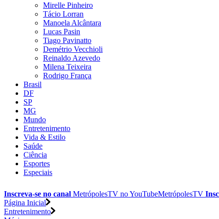
Mirelle Pinheiro
Tácio Lorran
Manoela Alcântara
Lucas Pasin
Tiago Pavinatto
Demétrio Vecchioli
Reinaldo Azevedo
Milena Teixeira
Rodrigo França
Brasil
DF
SP
MG
Mundo
Entretenimento
Vida & Estilo
Saúde
Ciência
Esportes
Especiais
Inscreva-se no canal
MetrópolesTV no
YouTube
MetrópolesTV
Insc
Página Inicial
Entretenimento