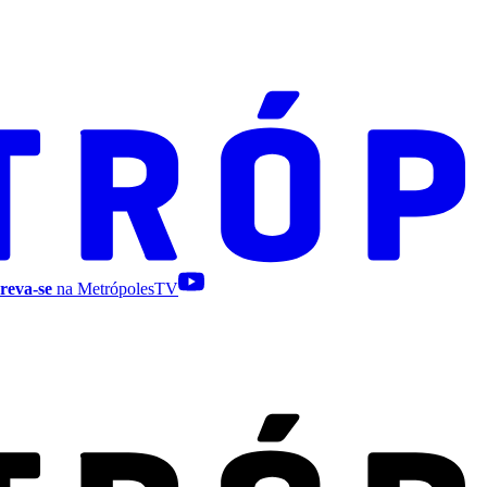
reva-se
na MetrópolesTV