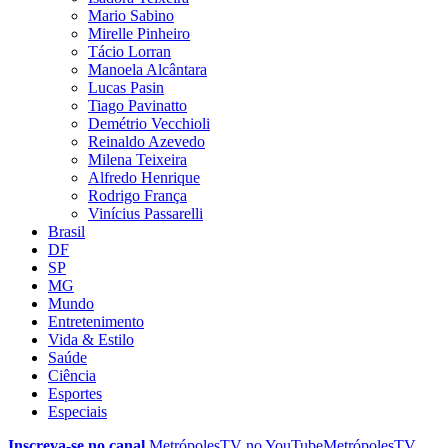
Mario Sabino
Mirelle Pinheiro
Tácio Lorran
Manoela Alcântara
Lucas Pasin
Tiago Pavinatto
Demétrio Vecchioli
Reinaldo Azevedo
Milena Teixeira
Alfredo Henrique
Rodrigo França
Vinícius Passarelli
Brasil
DF
SP
MG
Mundo
Entretenimento
Vida & Estilo
Saúde
Ciência
Esportes
Especiais
Inscreva-se no canal
MetrópolesTV no
YouTube
MetrópolesTV