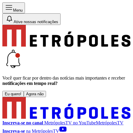
Menu
Ative nossas notificações
Você quer ficar por dentro das notícias mais importantes e receber
notificações em tempo real?
Eu quero!
Agora não
Inscreva-se no canal
MetrópolesTV no
YouTube
MetrópolesTV
Inscreva-se
na MetrópolesTV