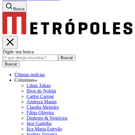
Busca
Digite sua busca
Buscar
Buscar
Últimas notícias
Colunistas
Lilian Tahan
Blog do Noblat
Carlos Carone
Andreza Matais
Claudia Meireles
Fábia Oliveira
Dinheiro & Negócios
Igor Gadelha
Ilca Maria Estevão
Isadora Teixeira