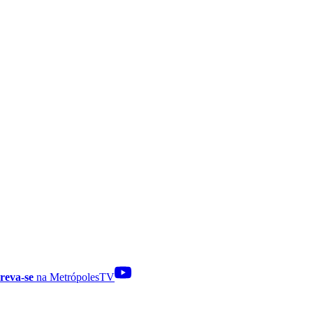
reva-se
na MetrópolesTV