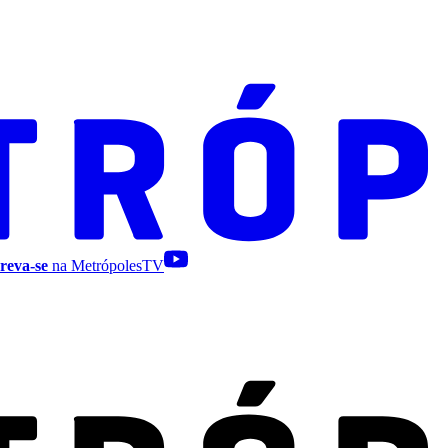
reva-se
na MetrópolesTV