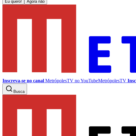
Eu quero!
Agora não
Inscreva-se no canal
MetrópolesTV no
YouTube
MetrópolesTV
Insc
Busca