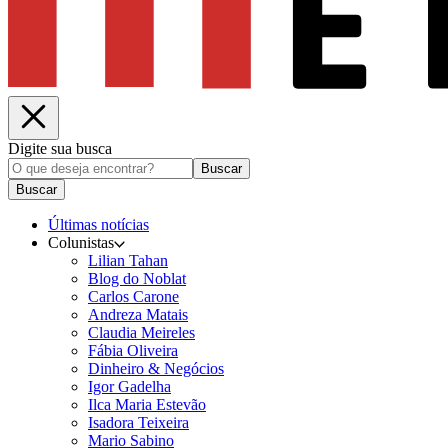
Digite sua busca
Buscar
Buscar
Últimas notícias
Colunistas
Lilian Tahan
Blog do Noblat
Carlos Carone
Andreza Matais
Claudia Meireles
Fábia Oliveira
Dinheiro & Negócios
Igor Gadelha
Ilca Maria Estevão
Isadora Teixeira
Mario Sabino