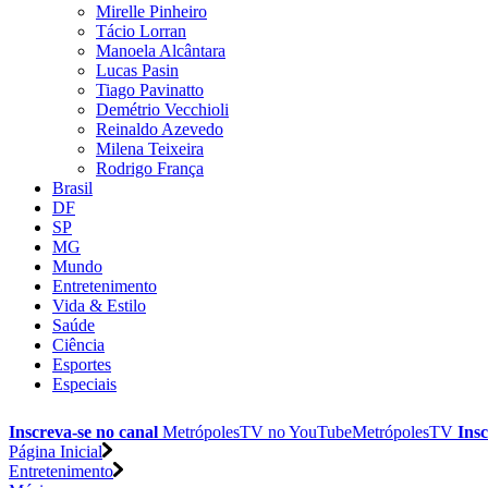
Mirelle Pinheiro
Tácio Lorran
Manoela Alcântara
Lucas Pasin
Tiago Pavinatto
Demétrio Vecchioli
Reinaldo Azevedo
Milena Teixeira
Rodrigo França
Brasil
DF
SP
MG
Mundo
Entretenimento
Vida & Estilo
Saúde
Ciência
Esportes
Especiais
Inscreva-se no canal
MetrópolesTV no
YouTube
MetrópolesTV
Insc
Página Inicial
Entretenimento