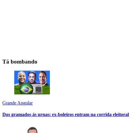
Tá bombando
Grande Angular
Dos gramados às urnas: ex-boleiros entram na corrida eleitoral