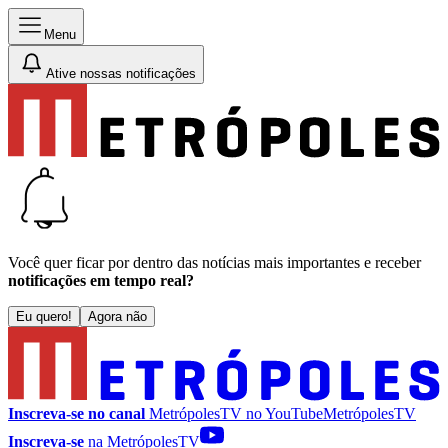
Menu
Ative nossas notificações
Você quer ficar por dentro das notícias mais importantes e receber
notificações em tempo real?
Eu quero!
Agora não
Inscreva-se no canal
MetrópolesTV no
YouTube
MetrópolesTV
Inscreva-se
na MetrópolesTV