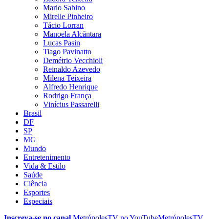
Mario Sabino
Mirelle Pinheiro
Tácio Lorran
Manoela Alcântara
Lucas Pasin
Tiago Pavinatto
Demétrio Vecchioli
Reinaldo Azevedo
Milena Teixeira
Alfredo Henrique
Rodrigo França
Vinícius Passarelli
Brasil
DF
SP
MG
Mundo
Entretenimento
Vida & Estilo
Saúde
Ciência
Esportes
Especiais
Inscreva-se no canal
MetrópolesTV no
YouTube
MetrópolesTV