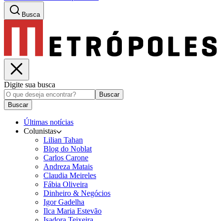
Busca
Digite sua busca
Buscar
Buscar
Últimas notícias
Colunistas
Lilian Tahan
Blog do Noblat
Carlos Carone
Andreza Matais
Claudia Meireles
Fábia Oliveira
Dinheiro & Negócios
Igor Gadelha
Ilca Maria Estevão
Isadora Teixeira