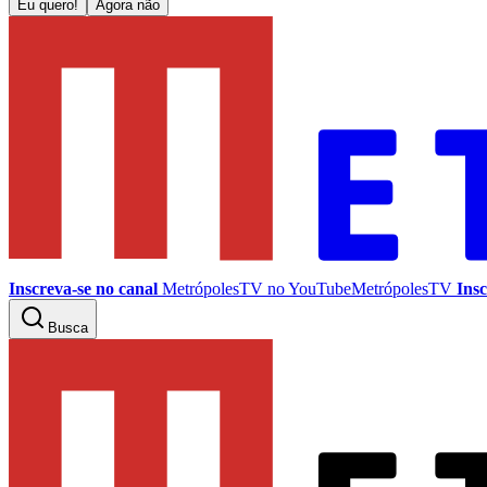
Eu quero!
Agora não
Inscreva-se no canal
MetrópolesTV no
YouTube
MetrópolesTV
Insc
Busca