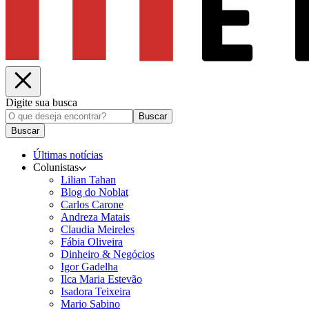
Digite sua busca
Buscar
Buscar
Últimas notícias
Colunistas
Lilian Tahan
Blog do Noblat
Carlos Carone
Andreza Matais
Claudia Meireles
Fábia Oliveira
Dinheiro & Negócios
Igor Gadelha
Ilca Maria Estevão
Isadora Teixeira
Mario Sabino