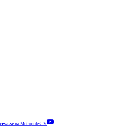
reva-se
na MetrópolesTV