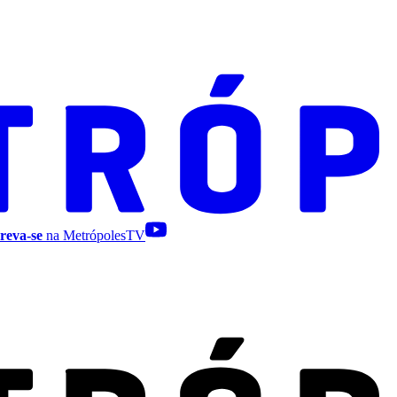
reva-se
na MetrópolesTV