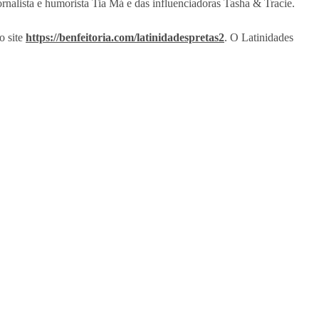
rnalista e humorista Tia Má e das influenciadoras Tasha & Tracie.
o site
https://benfeitoria.com/latinidadespretas2
. O Latinidades