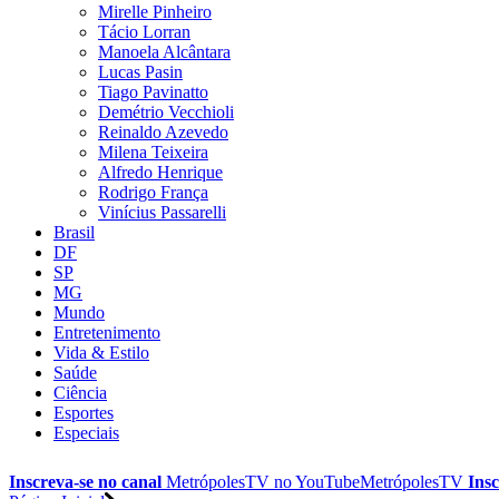
Mirelle Pinheiro
Tácio Lorran
Manoela Alcântara
Lucas Pasin
Tiago Pavinatto
Demétrio Vecchioli
Reinaldo Azevedo
Milena Teixeira
Alfredo Henrique
Rodrigo França
Vinícius Passarelli
Brasil
DF
SP
MG
Mundo
Entretenimento
Vida & Estilo
Saúde
Ciência
Esportes
Especiais
Inscreva-se no canal
MetrópolesTV no
YouTube
MetrópolesTV
Insc