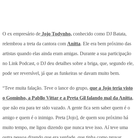
O ex empresário de
Jojo Todynho,
conhecido como DJ Batata,
relembrou a treta da cantora com
Anitta
. Ele era bem próximo das
artistas quando elas ainda eram amigas. Durante a sua participação
no Link Podcast, o DJ deu detalhes sobre a briga, que, segundo ele,
pode ser reversível, já que as funkeiras se davam muito bem.
“Teve muita falação. Teve o lance do grupo,
que a Jojo teria visto
o Gominho, a Pabllo Vittar e a Preta Gil falando mal da Anitta
,
que não era para ter sido vazado. A gente fica sem saber quem é o
amigo e quem é o inimigo. Preta [Jojo], de quem sou próximo há
muito tempo, me ligou dizendo que nunca teve isso. Aí teve uma
outra pessoa dizendo que era verdade, que tinha como provar…