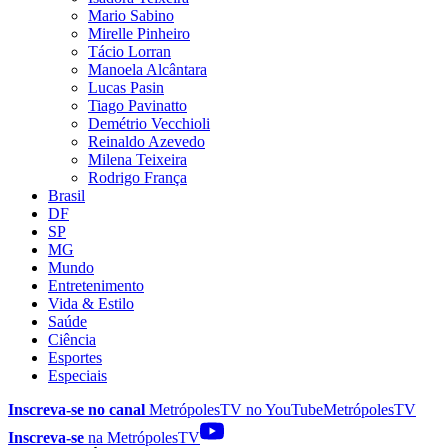
Mario Sabino
Mirelle Pinheiro
Tácio Lorran
Manoela Alcântara
Lucas Pasin
Tiago Pavinatto
Demétrio Vecchioli
Reinaldo Azevedo
Milena Teixeira
Rodrigo França
Brasil
DF
SP
MG
Mundo
Entretenimento
Vida & Estilo
Saúde
Ciência
Esportes
Especiais
Inscreva-se no canal
MetrópolesTV no
YouTube
MetrópolesTV
Inscreva-se
na MetrópolesTV