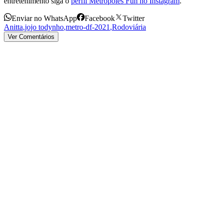
entretenimento siga o
perfil Metrópoles Fun no Instagram
.
Enviar no WhatsApp
Facebook
Twitter
Anitta
,
jojo todynho
,
metro-df-2021
,
Rodoviária
Ver Comentários