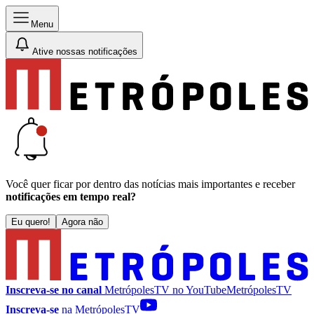
Menu
Ative nossas notificações
Você quer ficar por dentro das notícias mais importantes e receber
notificações em tempo real?
Eu quero!
Agora não
Inscreva-se no canal
MetrópolesTV no
YouTube
MetrópolesTV
Inscreva-se
na MetrópolesTV