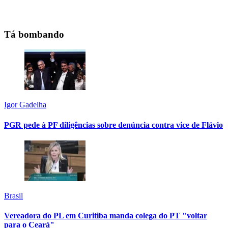
Tá bombando
Igor Gadelha
PGR pede à PF diligências sobre denúncia contra vice de Flávio
Brasil
Vereadora do PL em Curitiba manda colega do PT "voltar
para o Ceará"