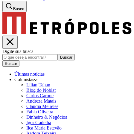
Busca
Digite sua busca
Buscar
Buscar
Últimas notícias
Colunistas
Lilian Tahan
Blog do Noblat
Carlos Carone
Andreza Matais
Claudia Meireles
Fábia Oliveira
Dinheiro & Negócios
Igor Gadelha
Ilca Maria Estevão
Isadora Teixeira